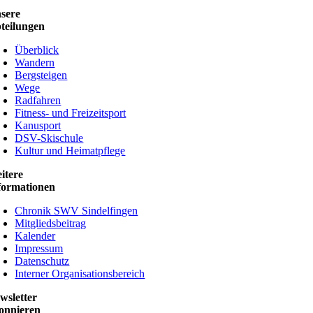
sere
teilungen
Überblick
Wandern
Bergsteigen
Wege
Radfahren
Fitness- und Freizeitsport
Kanusport
DSV-Skischule
Kultur und Heimatpflege
itere
formationen
Chronik SWV Sindelfingen
Mitgliedsbeitrag
Kalender
Impressum
Datenschutz
Interner Organisationsbereich
wsletter
onnieren