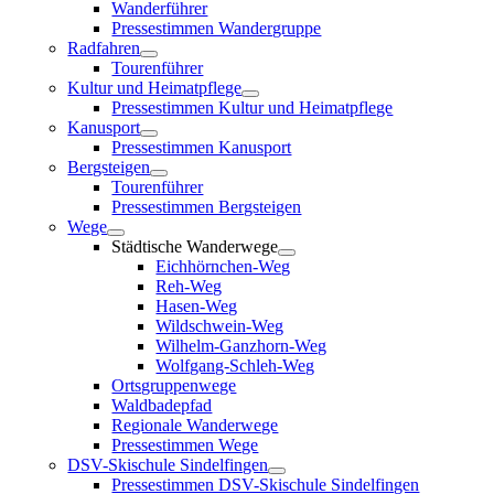
Wanderführer
Pressestimmen Wandergruppe
Radfahren
Tourenführer
Kultur und Heimatpflege
Pressestimmen Kultur und Heimatpflege
Kanusport
Pressestimmen Kanusport
Bergsteigen
Tourenführer
Pressestimmen Bergsteigen
Wege
Städtische Wanderwege
Eichhörnchen-Weg
Reh-Weg
Hasen-Weg
Wildschwein-Weg
Wilhelm-Ganzhorn-Weg
Wolfgang-Schleh-Weg
Ortsgruppenwege
Waldbadepfad
Regionale Wanderwege
Pressestimmen Wege
DSV-Skischule Sindelfingen
Pressestimmen DSV-Skischule Sindelfingen