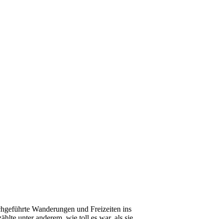
geführte Wanderungen und Freizeiten ins
lte unter anderem, wie toll es war, als sie