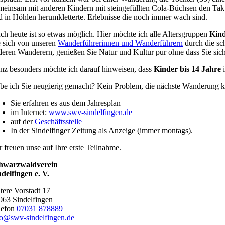
meinsam mit anderen Kindern mit steingefüllten Cola-Büchsen den Tak
d in Höhlen herumkletterte. Erlebnisse die noch immer wach sind.
ch heute ist so etwas möglich. Hier möchte ich alle Altersgruppen
Kind
e sich von unseren
Wanderführerinnen und Wanderführern
durch die sc
deren Wanderern, genießen Sie Natur und Kultur pur ohne dass Sie si
nz besonders möchte ich darauf hinweisen, dass
Kinder bis 14 Jahre
i
be ich Sie neugierig gemacht? Kein Problem, die nächste Wanderung 
Sie erfahren es aus dem Jahresplan
im Internet:
www.swv-sindelfingen.de
auf der
Geschäftsstelle
In der Sindelfinger Zeitung als Anzeige (immer montags).
r freuen unse auf Ihre erste Teilnahme.
hwarzwaldverein
ndelfingen e. V.
tere Vorstadt 17
063 Sindelfingen
lefon
07031 878889
fo@swv-sindelfingen.de