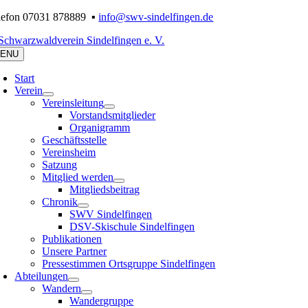
Zum
lefon 07031 878889 ▪
info@swv-sindelfingen.de
Inhalt
springen
ENU
Start
Verein
Vereinsleitung
Vorstandsmitglieder
Organigramm
Geschäftsstelle
Vereinsheim
Satzung
Mitglied werden
Mitgliedsbeitrag
Chronik
SWV Sindelfingen
DSV-Skischule Sindelfingen
Publikationen
Unsere Partner
Pressestimmen Ortsgruppe Sindelfingen
Abteilungen
Wandern
Wandergruppe