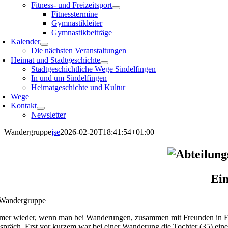
Fitness- und Freizeitsport
Fitnesstermine
Gymnastikleiter
Gymnastikbeiträge
Kalender
Die nächsten Veranstaltungen
Heimat und Stadtgeschichte
Stadtgeschichtliche Wege Sindelfingen
In und um Sindelfingen
Heimatgeschichte und Kultur
Wege
Kontakt
Newsletter
Wandergruppe
jse
2026-02-20T18:41:54+01:00
Ei
mer wieder, wenn man bei Wanderungen, zusammen mit Freunden in E
spräch. Erst vor kurzem war bei einer Wanderung die Tochter (35) eines 