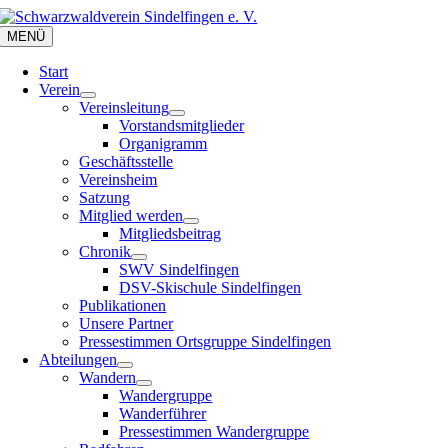
Zum
Inhalt
MENÜ
springen
Start
Verein
Vereinsleitung
Vorstandsmitglieder
Organigramm
Geschäftsstelle
Vereinsheim
Satzung
Mitglied werden
Mitgliedsbeitrag
Chronik
SWV Sindelfingen
DSV-Skischule Sindelfingen
Publikationen
Unsere Partner
Pressestimmen Ortsgruppe Sindelfingen
Abteilungen
Wandern
Wandergruppe
Wanderführer
Pressestimmen Wandergruppe