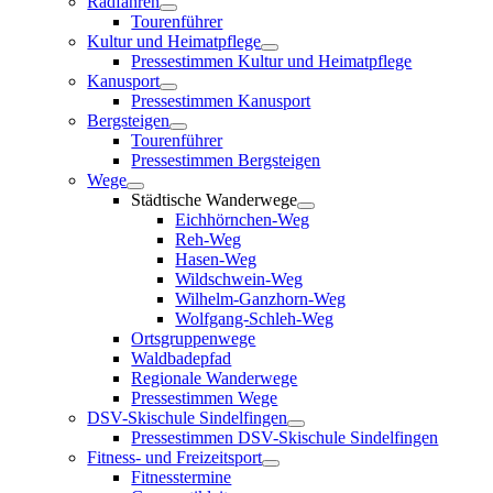
Radfahren
Tourenführer
Kultur und Heimatpflege
Pressestimmen Kultur und Heimatpflege
Kanusport
Pressestimmen Kanusport
Bergsteigen
Tourenführer
Pressestimmen Bergsteigen
Wege
Städtische Wanderwege
Eichhörnchen-Weg
Reh-Weg
Hasen-Weg
Wildschwein-Weg
Wilhelm-Ganzhorn-Weg
Wolfgang-Schleh-Weg
Ortsgruppenwege
Waldbadepfad
Regionale Wanderwege
Pressestimmen Wege
DSV-Skischule Sindelfingen
Pressestimmen DSV-Skischule Sindelfingen
Fitness- und Freizeitsport
Fitnesstermine