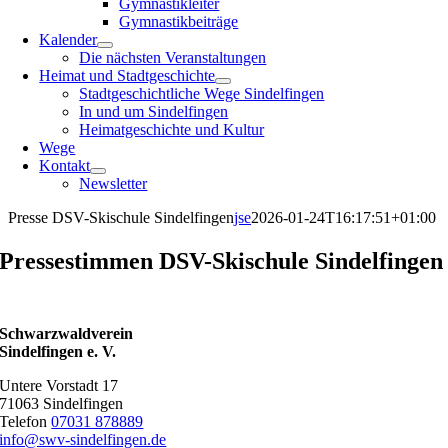
Gymnastikleiter
Gymnastikbeiträge
Kalender
Die nächsten Veranstaltungen
Heimat und Stadtgeschichte
Stadtgeschichtliche Wege Sindelfingen
In und um Sindelfingen
Heimatgeschichte und Kultur
Wege
Kontakt
Newsletter
Presse DSV-Skischule Sindelfingen
jse
2026-01-24T16:17:51+01:00
Pressestimmen DSV-Skischule Sindelfingen
Schwarzwaldverein
Sindelfingen e. V.
Untere Vorstadt 17
71063 Sindelfingen
Telefon
07031 878889
info@swv-sindelfingen.de