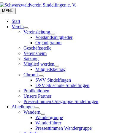
Zum
Inhalt
MENÜ
springen
Start
Verein
Vereinsleitung
Vorstandsmitglieder
Organigramm
Geschäftsstelle
Vereinsheim
Satzung
Mitglied werden
Mitgliedsbeitrag
Chronik
SWV Sindelfingen
DSV-Skischule Sindelfingen
Publikationen
Unsere Partner
Pressestimmen Ortsgruppe Sindelfingen
Abteilungen
Wandern
Wandergruppe
Wanderführer
Pressestimmen Wandergruppe