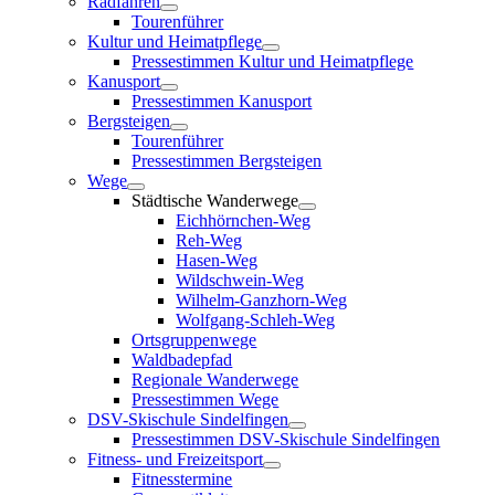
Radfahren
Tourenführer
Kultur und Heimatpflege
Pressestimmen Kultur und Heimatpflege
Kanusport
Pressestimmen Kanusport
Bergsteigen
Tourenführer
Pressestimmen Bergsteigen
Wege
Städtische Wanderwege
Eichhörnchen-Weg
Reh-Weg
Hasen-Weg
Wildschwein-Weg
Wilhelm-Ganzhorn-Weg
Wolfgang-Schleh-Weg
Ortsgruppenwege
Waldbadepfad
Regionale Wanderwege
Pressestimmen Wege
DSV-Skischule Sindelfingen
Pressestimmen DSV-Skischule Sindelfingen
Fitness- und Freizeitsport
Fitnesstermine