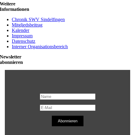
Weitere
Informationen
Chronik SWV Sindelfingen
Mitgliedsbeitrag
Kalender
Impressum
Datenschutz
Interner Organisationsbereich
Newsletter
abonnieren
Abonnieren