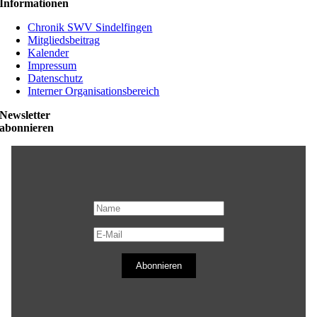
Informationen
Chronik SWV Sindelfingen
Mitgliedsbeitrag
Kalender
Impressum
Datenschutz
Interner Organisationsbereich
Newsletter
abonnieren
Abonnieren