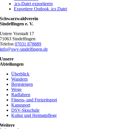
.ics-Datei exportieren
Exportiere Outlook .ics Datei
Schwarzwaldverein
Sindelfingen e. V.
Untere Vorstadt 17
71063 Sindelfingen
Telefon
07031 878889
info@swv-sindelfingen.de
Unsere
Abteilungen
Überblick
Wandern
Bergsteigen
Wege
Radfahren
Fitness- und Freizeitsport
Kanusport
DSV-Skischule
Kultur und Heimatpflege
Weitere