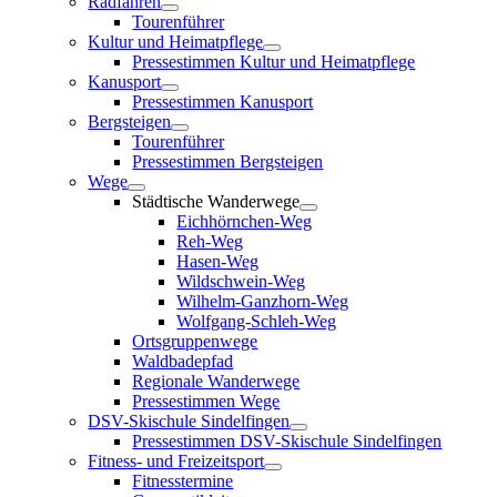
Radfahren
Tourenführer
Kultur und Heimatpflege
Pressestimmen Kultur und Heimatpflege
Kanusport
Pressestimmen Kanusport
Bergsteigen
Tourenführer
Pressestimmen Bergsteigen
Wege
Städtische Wanderwege
Eichhörnchen-Weg
Reh-Weg
Hasen-Weg
Wildschwein-Weg
Wilhelm-Ganzhorn-Weg
Wolfgang-Schleh-Weg
Ortsgruppenwege
Waldbadepfad
Regionale Wanderwege
Pressestimmen Wege
DSV-Skischule Sindelfingen
Pressestimmen DSV-Skischule Sindelfingen
Fitness- und Freizeitsport
Fitnesstermine