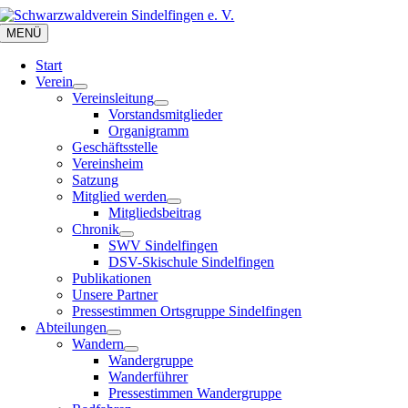
Zum
Inhalt
MENÜ
springen
Start
Verein
Vereinsleitung
Vorstandsmitglieder
Organigramm
Geschäftsstelle
Vereinsheim
Satzung
Mitglied werden
Mitgliedsbeitrag
Chronik
SWV Sindelfingen
DSV-Skischule Sindelfingen
Publikationen
Unsere Partner
Pressestimmen Ortsgruppe Sindelfingen
Abteilungen
Wandern
Wandergruppe
Wanderführer
Pressestimmen Wandergruppe