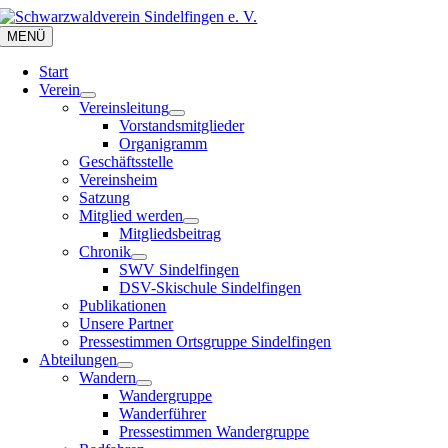
Zum
Inhalt
MENÜ
springen
Start
Verein
Vereinsleitung
Vorstandsmitglieder
Organigramm
Geschäftsstelle
Vereinsheim
Satzung
Mitglied werden
Mitgliedsbeitrag
Chronik
SWV Sindelfingen
DSV-Skischule Sindelfingen
Publikationen
Unsere Partner
Pressestimmen Ortsgruppe Sindelfingen
Abteilungen
Wandern
Wandergruppe
Wanderführer
Pressestimmen Wandergruppe