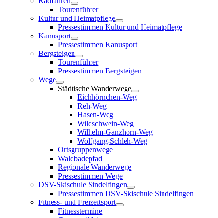
Radfahren
Tourenführer
Kultur und Heimatpflege
Pressestimmen Kultur und Heimatpflege
Kanusport
Pressestimmen Kanusport
Bergsteigen
Tourenführer
Pressestimmen Bergsteigen
Wege
Städtische Wanderwege
Eichhörnchen-Weg
Reh-Weg
Hasen-Weg
Wildschwein-Weg
Wilhelm-Ganzhorn-Weg
Wolfgang-Schleh-Weg
Ortsgruppenwege
Waldbadepfad
Regionale Wanderwege
Pressestimmen Wege
DSV-Skischule Sindelfingen
Pressestimmen DSV-Skischule Sindelfingen
Fitness- und Freizeitsport
Fitnesstermine