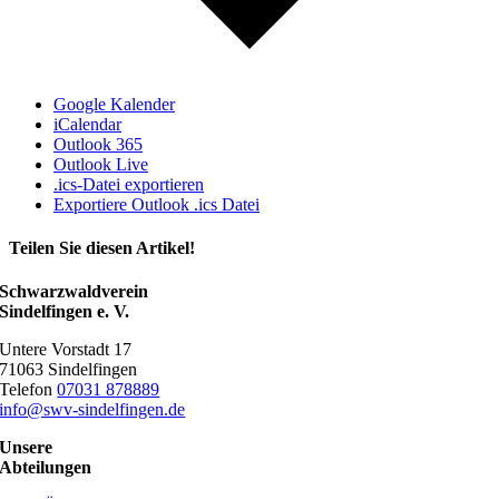
Google Kalender
iCalendar
Outlook 365
Outlook Live
.ics-Datei exportieren
Exportiere Outlook .ics Datei
Teilen Sie diesen Artikel!
Facebook
X
Reddit
LinkedIn
WhatsApp
Telegram
Tumblr
Pinterest
Vk
Xing
E-
Schwarzwaldverein
Mail
Sindelfingen e. V.
Untere Vorstadt 17
71063 Sindelfingen
Telefon
07031 878889
info@swv-sindelfingen.de
Unsere
Abteilungen