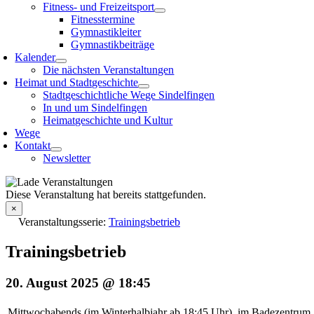
Fitness- und Freizeitsport
Fitnesstermine
Gymnastikleiter
Gymnastikbeiträge
Kalender
Die nächsten Veranstaltungen
Heimat und Stadtgeschichte
Stadtgeschichtliche Wege Sindelfingen
In und um Sindelfingen
Heimatgeschichte und Kultur
Wege
Kontakt
Newsletter
Diese Veranstaltung hat bereits stattgefunden.
×
Veranstaltungsserie:
Trainingsbetrieb
Trainingsbetrieb
20. August 2025 @ 18:45
Mittwochabends (im Winterhalbjahr ab 18:45 Uhr), im Badezentrum S