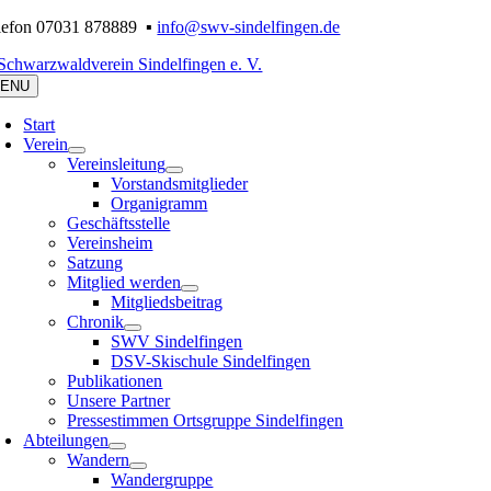
Zum
lefon 07031 878889 ▪
info@swv-sindelfingen.de
Inhalt
springen
ENU
Start
Verein
Vereinsleitung
Vorstandsmitglieder
Organigramm
Geschäftsstelle
Vereinsheim
Satzung
Mitglied werden
Mitgliedsbeitrag
Chronik
SWV Sindelfingen
DSV-Skischule Sindelfingen
Publikationen
Unsere Partner
Pressestimmen Ortsgruppe Sindelfingen
Abteilungen
Wandern
Wandergruppe