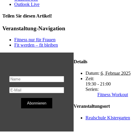
Outlook Live
Teilen Sie diesen Artikel!
Facebook
X
Reddit
LinkedIn
WhatsApp
Telegram
Tumblr
Pinterest
Vk
Xing
E-
Veranstaltung-Navigation
Mail
Fitness nur für Frauen
Fit werden – fit bleiben
Details
Datum:
6. Februar 2025
Zeit:
19:30 - 21:00
Serien:
Fitness Workout
Abonnieren
Veranstaltungsort
Realschule Klstergarten