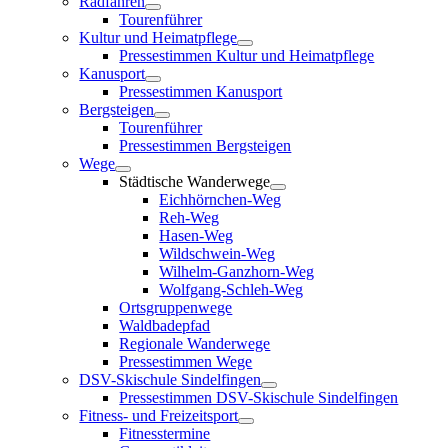
Radfahren
Tourenführer
Kultur und Heimatpflege
Pressestimmen Kultur und Heimatpflege
Kanusport
Pressestimmen Kanusport
Bergsteigen
Tourenführer
Pressestimmen Bergsteigen
Wege
Städtische Wanderwege
Eichhörnchen-Weg
Reh-Weg
Hasen-Weg
Wildschwein-Weg
Wilhelm-Ganzhorn-Weg
Wolfgang-Schleh-Weg
Ortsgruppenwege
Waldbadepfad
Regionale Wanderwege
Pressestimmen Wege
DSV-Skischule Sindelfingen
Pressestimmen DSV-Skischule Sindelfingen
Fitness- und Freizeitsport
Fitnesstermine