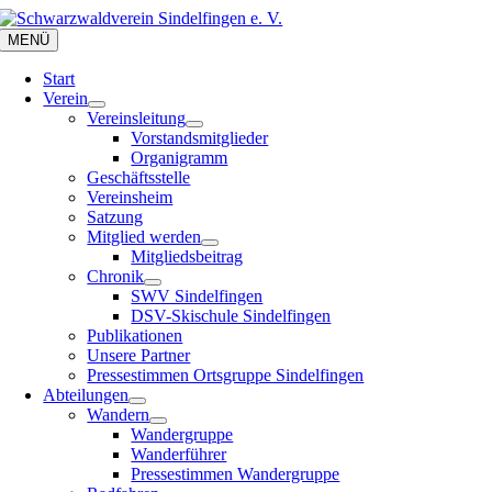
Zum
Inhalt
MENÜ
springen
Start
Verein
Vereinsleitung
Vorstandsmitglieder
Organigramm
Geschäftsstelle
Vereinsheim
Satzung
Mitglied werden
Mitgliedsbeitrag
Chronik
SWV Sindelfingen
DSV-Skischule Sindelfingen
Publikationen
Unsere Partner
Pressestimmen Ortsgruppe Sindelfingen
Abteilungen
Wandern
Wandergruppe
Wanderführer
Pressestimmen Wandergruppe