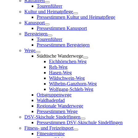
Radfahren
Tourenführer
Kultur und Heimatpflege
Pressestimmen Kultur und Heimatpflege
Kanusport
Pressestimmen Kanusport
Bergsteigen
Tourenführer
Pressestimmen Bergsteigen
Wege
Städtische Wanderwege
Eichhörnchen-Weg
Reh-Weg
Hasen-Weg
Wildschwein-Weg
Wilhelm-Ganzhorn-Weg
Wolfgang-Schleh-Weg
Ortsgruppenwege
Waldbadepfad
Regionale Wanderwege
Pressestimmen Wege
DSV-Skischule Sindelfingen
Pressestimmen DSV-Skischule Sindelfingen
Fitness- und Freizeitsport
Fitnesstermine