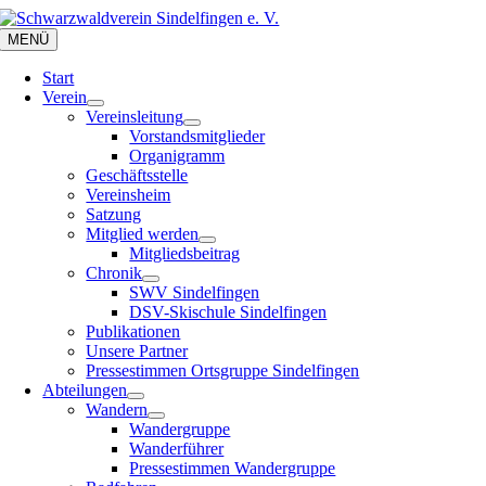
Zum
Inhalt
MENÜ
springen
Start
Verein
Vereinsleitung
Vorstandsmitglieder
Organigramm
Geschäftsstelle
Vereinsheim
Satzung
Mitglied werden
Mitgliedsbeitrag
Chronik
SWV Sindelfingen
DSV-Skischule Sindelfingen
Publikationen
Unsere Partner
Pressestimmen Ortsgruppe Sindelfingen
Abteilungen
Wandern
Wandergruppe
Wanderführer
Pressestimmen Wandergruppe