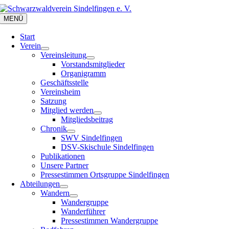
Zum
Inhalt
MENÜ
springen
Start
Verein
Vereinsleitung
Vorstandsmitglieder
Organigramm
Geschäftsstelle
Vereinsheim
Satzung
Mitglied werden
Mitgliedsbeitrag
Chronik
SWV Sindelfingen
DSV-Skischule Sindelfingen
Publikationen
Unsere Partner
Pressestimmen Ortsgruppe Sindelfingen
Abteilungen
Wandern
Wandergruppe
Wanderführer
Pressestimmen Wandergruppe