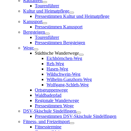
Radfahren
Tourenführer
Kultur und Heimatpflege
Pressestimmen Kultur und Heimatpflege
Kanusport
Pressestimmen Kanusport
Bergsteigen
Tourenführer
Pressestimmen Bergsteigen
Wege
Städtische Wanderwege
Eichhörnchen-Weg
Reh-Weg
Hasen-Weg
Wildschwein-Weg
Wilhelm-Ganzhorn-Weg
Wolfgang-Schleh-Weg
Ortsgruppenwege
Waldbadepfad
Regionale Wanderwege
Pressestimmen Wege
DSV-Skischule Sindelfingen
Pressestimmen DSV-Skischule Sindelfingen
Fitness- und Freizeitsport
Fitnesstermine