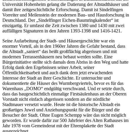
Universität Hohenheim gelang die Datierung der Altstadthäuser und
damit ihre zeitgeschichtliche Erforschung. Damit ist Sindelfingen
Vorreiter und Meilenstein der modernen Bau- und Hausforschung in
Deutschland. Der „Sindelfinger Eichen-Baumringkalender“ ist
einzigartig. Er umfasst die Zeit zwischen 1380 und 1430 mit zwei
auffälligen Signaturen in den Jahren 1393-1398 und 1416-1421.
Seine Aufarbeitung der Stadt- und Häusergeschichte war ein
enormer Vorteil, als in den 1960er Jahren die Gefahr bestand, dass
die Altstadt „saniert“ das heißt großflächig abgerissen und mit
modernen Terrassenhäusern neu bebaut werden sollte. Eine
Bürgerinitiative stellte sich damals dem Abriss in den Weg und hatte
Erfolg dank den Ergebnissen seiner Arbeit, seiner
Öffentlichkeitsarbeit und auch dank dem jetzt erwachenden
Interesse der Stadt an ihrer Geschichte. Er untersuchte und
dokumentierte die Häuser des Wurmbergviertels, bevor es für das
Warenhaus „DOMO“ endgültig verschwand. Und er setzte durch,
dass das baugeschichtlich einmalige Firstsäulenhaus an der Oberen
Vorstadt nicht einfach abgerissen sondern an die nördliche
Stadtmauer versetzt wurde. Heute ist die historische Altstadt ein
großartiges Juwel und Anziehungspunkt für die Bürger und die
Besucher der Stadt. Ohne Eugen Schempp wäre das nicht möglich
geworden. Er wurde dafür zur 500 Jahrfeier des Alten Rathauses im
Jahr 1978 vom Gemeinderat mit der Ehrenplakette der Stadt
ausgezeichnet.