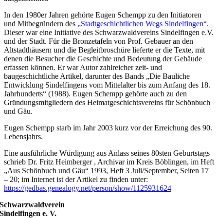
In den 1980er Jahren gehörte Eugen Schempp zu den Initiatoren
und Mitbegründern des
„Stadtgeschichtlichen Wegs Sindelfingen“
.
Dieser war eine Initiative des Schwarzwaldvereins Sindelfingen e.V.
und der Stadt. Für die Bronzetafeln von Prof. Gebauer an den
Altstadthäusern und die Begleitbroschüre lieferte er die Texte, mit
denen die Besucher die Geschichte und Bedeutung der Gebäude
erfassen können. Er war Autor zahlreicher zeit- und
baugeschichtliche Artikel, darunter des Bands „Die Bauliche
Entwicklung Sindelfingens vom Mittelalter bis zum Anfang des 18.
Jahrhunderts“ (1988). Eugen Schempp gehörte auch zu den
Gründungsmitgliedern des Heimatgeschichtsvereins für Schönbuch
und Gäu.
Eugen Schempp starb im Jahr 2003 kurz vor der Erreichung des 90.
Lebensjahrs.
Eine ausführliche Würdigung aus Anlass seines 80sten Geburtstags
schrieb Dr. Fritz Heimberger , Archivar im Kreis Böblingen, im Heft
„Aus Schönbuch und Gäu“ 1993, Heft 3 Juli/September, Seiten 17
– 20; im Internet ist der Artikel zu finden unter:
https://gedbas.genealogy.net/person/show/1125931624
Schwarzwaldverein
Sindelfingen e. V.