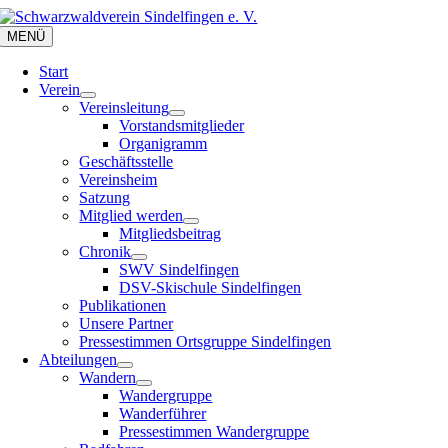
Zum
Inhalt
MENÜ
springen
Start
Verein
Vereinsleitung
Vorstandsmitglieder
Organigramm
Geschäftsstelle
Vereinsheim
Satzung
Mitglied werden
Mitgliedsbeitrag
Chronik
SWV Sindelfingen
DSV-Skischule Sindelfingen
Publikationen
Unsere Partner
Pressestimmen Ortsgruppe Sindelfingen
Abteilungen
Wandern
Wandergruppe
Wanderführer
Pressestimmen Wandergruppe