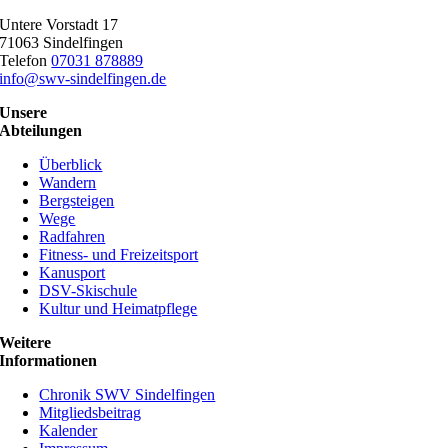
Untere Vorstadt 17
71063 Sindelfingen
Telefon
07031 878889
info@swv-sindelfingen.de
Unsere
Abteilungen
Überblick
Wandern
Bergsteigen
Wege
Radfahren
Fitness- und Freizeitsport
Kanusport
DSV-Skischule
Kultur und Heimatpflege
Weitere
Informationen
Chronik SWV Sindelfingen
Mitgliedsbeitrag
Kalender