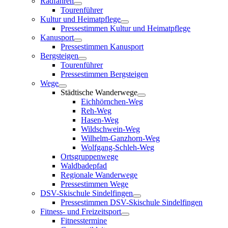
Radfahren
Tourenführer
Kultur und Heimatpflege
Pressestimmen Kultur und Heimatpflege
Kanusport
Pressestimmen Kanusport
Bergsteigen
Tourenführer
Pressestimmen Bergsteigen
Wege
Städtische Wanderwege
Eichhörnchen-Weg
Reh-Weg
Hasen-Weg
Wildschwein-Weg
Wilhelm-Ganzhorn-Weg
Wolfgang-Schleh-Weg
Ortsgruppenwege
Waldbadepfad
Regionale Wanderwege
Pressestimmen Wege
DSV-Skischule Sindelfingen
Pressestimmen DSV-Skischule Sindelfingen
Fitness- und Freizeitsport
Fitnesstermine