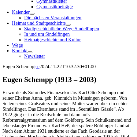
Gymnastikleiter
Gymnastikbeiträge
Kalender
Die nächsten Veranstaltungen
Heimat und Stadtgeschichte
Stadtgeschichtliche Wege Sindelfingen
In und um Sindelfingen
Heimatgeschichte und Kultur
Wege
Kontakt
Newsletter
Eugen Schempp
jse
2024-11-22T10:32:30+01:00
Eugen Schempp (1913 – 2003)
Er wurde als Sohn des Finanzsekretärs Karl Otto Schempp und
seiner Ehefrau Anna, geb. Kimmich in Münsingen geboren. Von
Seiten seines Großvaters und seiner Mutter war er aber ein echter
Sindelfinger. Das Elternhaus stand im „Seemüllers Gässle“. Ab
1922 ging er in die Realschule und dann aufs
Reformrealgymnasium auf dem Goldberg. Sein Schulkamerad und
lebenslanger Freund war Karl Heß, der spätere Böblinger Landrat.
Nach dem Abitur 1931 studierte er das Fach Geodäsie an der
Technischen Hochschule in Stuttgart und schloss es 1935 als Dipl.