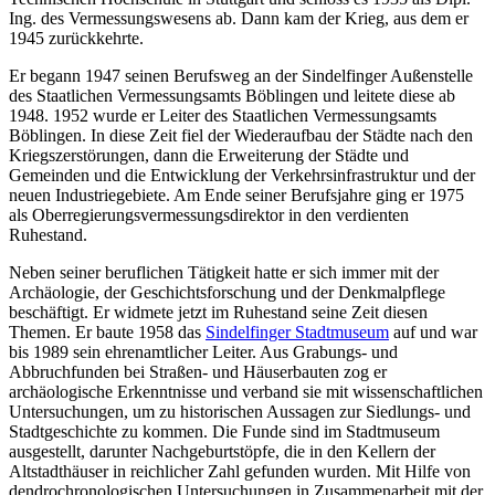
Ing. des Vermessungswesens ab. Dann kam der Krieg, aus dem er
1945 zurückkehrte.
Er begann 1947 seinen Berufsweg an der Sindelfinger Außenstelle
des Staatlichen Vermessungsamts Böblingen und leitete diese ab
1948. 1952 wurde er Leiter des Staatlichen Vermessungsamts
Böblingen. In diese Zeit fiel der Wiederaufbau der Städte nach den
Kriegszerstörungen, dann die Erweiterung der Städte und
Gemeinden und die Entwicklung der Verkehrsinfrastruktur und der
neuen Industriegebiete. Am Ende seiner Berufsjahre ging er 1975
als Oberregierungsvermessungsdirektor in den verdienten
Ruhestand.
Neben seiner beruflichen Tätigkeit hatte er sich immer mit der
Archäologie, der Geschichtsforschung und der Denkmalpflege
beschäftigt. Er widmete jetzt im Ruhestand seine Zeit diesen
Themen. Er baute 1958 das
Sindelfinger Stadtmuseum
auf und war
bis 1989 sein ehrenamtlicher Leiter. Aus Grabungs- und
Abbruchfunden bei Straßen- und Häuserbauten zog er
archäologische Erkenntnisse und verband sie mit wissenschaftlichen
Untersuchungen, um zu historischen Aussagen zur Siedlungs- und
Stadtgeschichte zu kommen. Die Funde sind im Stadtmuseum
ausgestellt, darunter Nachgeburtstöpfe, die in den Kellern der
Altstadthäuser in reichlicher Zahl gefunden wurden. Mit Hilfe von
dendrochronologischen Untersuchungen in Zusammenarbeit mit der