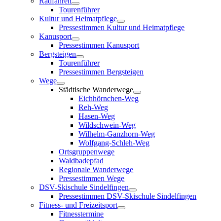
Radfahren
Tourenführer
Kultur und Heimatpflege
Pressestimmen Kultur und Heimatpflege
Kanusport
Pressestimmen Kanusport
Bergsteigen
Tourenführer
Pressestimmen Bergsteigen
Wege
Städtische Wanderwege
Eichhörnchen-Weg
Reh-Weg
Hasen-Weg
Wildschwein-Weg
Wilhelm-Ganzhorn-Weg
Wolfgang-Schleh-Weg
Ortsgruppenwege
Waldbadepfad
Regionale Wanderwege
Pressestimmen Wege
DSV-Skischule Sindelfingen
Pressestimmen DSV-Skischule Sindelfingen
Fitness- und Freizeitsport
Fitnesstermine