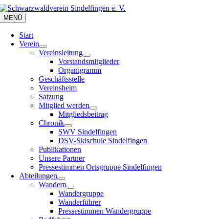
Zum
Inhalt
MENÜ
springen
Start
Verein
Vereinsleitung
Vorstandsmitglieder
Organigramm
Geschäftsstelle
Vereinsheim
Satzung
Mitglied werden
Mitgliedsbeitrag
Chronik
SWV Sindelfingen
DSV-Skischule Sindelfingen
Publikationen
Unsere Partner
Pressestimmen Ortsgruppe Sindelfingen
Abteilungen
Wandern
Wandergruppe
Wanderführer
Pressestimmen Wandergruppe