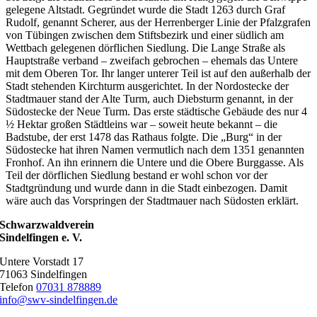
gelegene Altstadt. Gegründet wurde die Stadt 1263 durch Graf
Rudolf, genannt Scherer, aus der Herrenberger Linie der Pfalzgrafen
von Tübingen zwischen dem Stiftsbezirk und einer südlich am
Wettbach gelegenen dörflichen Siedlung. Die Lange Straße als
Hauptstraße verband – zweifach gebrochen – ehemals das Untere
mit dem Oberen Tor. Ihr langer unterer Teil ist auf den außerhalb der
Stadt stehenden Kirchturm ausgerichtet. In der Nordostecke der
Stadtmauer stand der Alte Turm, auch Diebsturm genannt, in der
Südostecke der Neue Turm. Das erste städtische Gebäude des nur 4
½ Hektar großen Städtleins war – soweit heute bekannt – die
Badstube, der erst 1478 das Rathaus folgte. Die „Burg“ in der
Südostecke hat ihren Namen vermutlich nach dem 1351 genannten
Fronhof. An ihn erinnern die Untere und die Obere Burggasse. Als
Teil der dörflichen Siedlung bestand er wohl schon vor der
Stadtgründung und wurde dann in die Stadt einbezogen. Damit
wäre auch das Vorspringen der Stadtmauer nach Südosten erklärt.
Schwarzwaldverein
Sindelfingen e. V.
Untere Vorstadt 17
71063 Sindelfingen
Telefon
07031 878889
info@swv-sindelfingen.de