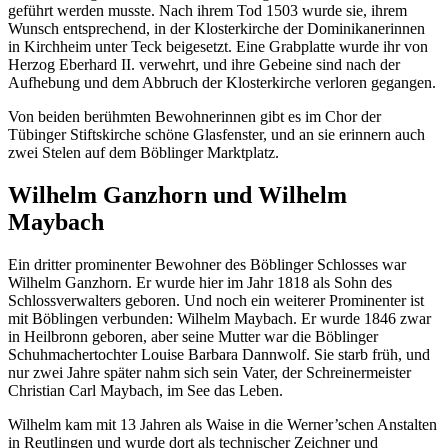
geführt werden musste. Nach ihrem Tod 1503 wurde sie, ihrem
Wunsch entsprechend, in der Klosterkirche der Dominikanerinnen
in Kirchheim unter Teck beigesetzt. Eine Grabplatte wurde ihr von
Herzog Eberhard II. verwehrt, und ihre Gebeine sind nach der
Aufhebung und dem Abbruch der Klosterkirche verloren gegangen.
Von beiden berühmten Bewohnerinnen gibt es im Chor der
Tübinger Stiftskirche schöne Glasfenster, und an sie erinnern auch
zwei Stelen auf dem Böblinger Marktplatz.
Wilhelm Ganzhorn und Wilhelm
Maybach
Ein dritter prominenter Bewohner des Böblinger Schlosses war
Wilhelm Ganzhorn. Er wurde hier im Jahr 1818 als Sohn des
Schlossverwalters geboren. Und noch ein weiterer Prominenter ist
mit Böblingen verbunden: Wilhelm Maybach. Er wurde 1846 zwar
in Heilbronn geboren, aber seine Mutter war die Böblinger
Schuhmachertochter Louise Barbara Dannwolf. Sie starb früh, und
nur zwei Jahre später nahm sich sein Vater, der Schreinermeister
Christian Carl Maybach, im See das Leben.
Wilhelm kam mit 13 Jahren als Waise in die Werner’schen Anstalten
in Reutlingen und wurde dort als technischer Zeichner und