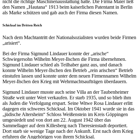
nicht die richtige Maschinenausstattung hatte. Die Firma Maier ließ
den Namen „Hautana“ 1913 beim kaiserlichen Patentamt in Berlin
als Marke schützen und gab auch der Firma diesen Namen.
Schicksal im Dritten Reich
Nach dem Machtantritt der Nationalsozialisten wurden beide Firmen
„arisiert“.
Bei der Firma Sigmund Lindauer konnte der „arische“
Schwiegersohn Wilhelm Meyer-Ilschen die Firma übernehmen.
Sigmund Lindauer schied als Teilhaber ganz aus, und danach
konnte Wilhelm Meyer-Ilschen den Betrieb „rein arischen“ Betrieb
einstufen lassen und konnte unter dem neuen Firmennamen Wilhelm
Meyer-Ilschen den Krieg mit Wehrmachtsaufträgen überdauern.
Sigmund Lindauer musste auch seine Villa an der Taubenheimer
Straße weit unter Wert verkaufen. Er starb 1935, und so blieb ihm
als Juden die Verfolgung erspart. Seine Witwe Rosa Lindauer erlitt
dagegen ein schweres Schicksal. Im Oktober 1941 wurde sie in das
„jüdische Altersheim“ Schloss Weißenstein im Kreis Göppingen
umgesiedelt und von dort am 22. August 1942 über das
Sammellager auf dem Killesberg nach Theresienstadt deportiert.
Dort starb sie wenige Tage nach der Ankunft. Erst nach dem Krieg
erfuhren die Angehörigen von ihrem Schicksal.