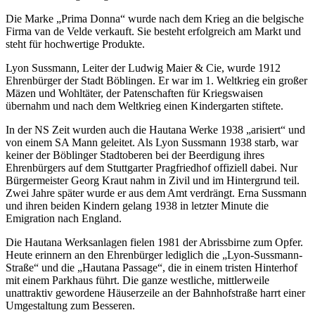
Die Marke „Prima Donna“ wurde nach dem Krieg an die belgische
Firma van de Velde verkauft. Sie besteht erfolgreich am Markt und
steht für hochwertige Produkte.
Lyon Sussmann, Leiter der Ludwig Maier & Cie, wurde 1912
Ehrenbürger der Stadt Böblingen. Er war im 1. Weltkrieg ein großer
Mäzen und Wohltäter, der Patenschaften für Kriegswaisen
übernahm und nach dem Weltkrieg einen Kindergarten stiftete.
In der NS Zeit wurden auch die Hautana Werke 1938 „arisiert“ und
von einem SA Mann geleitet. Als Lyon Sussmann 1938 starb, war
keiner der Böblinger Stadtoberen bei der Beerdigung ihres
Ehrenbürgers auf dem Stuttgarter Pragfriedhof offiziell dabei. Nur
Bürgermeister Georg Kraut nahm in Zivil und im Hintergrund teil.
Zwei Jahre später wurde er aus dem Amt verdrängt. Erna Sussmann
und ihren beiden Kindern gelang 1938 in letzter Minute die
Emigration nach England.
Die Hautana Werksanlagen fielen 1981 der Abrissbirne zum Opfer.
Heute erinnern an den Ehrenbürger lediglich die „Lyon-Sussmann-
Straße“ und die „Hautana Passage“, die in einem tristen Hinterhof
mit einem Parkhaus führt. Die ganze westliche, mittlerweile
unattraktiv gewordene Häuserzeile an der Bahnhofstraße harrt einer
Umgestaltung zum Besseren.