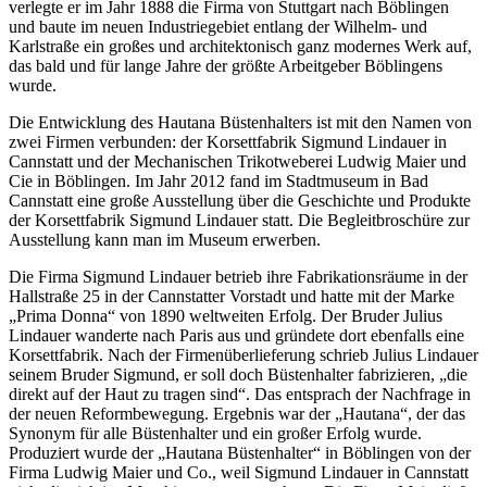
verlegte er im Jahr 1888 die Firma von Stuttgart nach Böblingen
und baute im neuen Industriegebiet entlang der Wilhelm- und
Karlstraße ein großes und architektonisch ganz modernes Werk auf,
das bald und für lange Jahre der größte Arbeitgeber Böblingens
wurde.
Die Entwicklung des Hautana Büstenhalters ist mit den Namen von
zwei Firmen verbunden: der Korsettfabrik Sigmund Lindauer in
Cannstatt und der Mechanischen Trikotweberei Ludwig Maier und
Cie in Böblingen. Im Jahr 2012 fand im Stadtmuseum in Bad
Cannstatt eine große Ausstellung über die Geschichte und Produkte
der Korsettfabrik Sigmund Lindauer statt. Die Begleitbroschüre zur
Ausstellung kann man im Museum erwerben.
Die Firma Sigmund Lindauer betrieb ihre Fabrikationsräume in der
Hallstraße 25 in der Cannstatter Vorstadt und hatte mit der Marke
„Prima Donna“ von 1890 weltweiten Erfolg. Der Bruder Julius
Lindauer wanderte nach Paris aus und gründete dort ebenfalls eine
Korsettfabrik. Nach der Firmenüberlieferung schrieb Julius Lindauer
seinem Bruder Sigmund, er soll doch Büstenhalter fabrizieren, „die
direkt auf der Haut zu tragen sind“. Das entsprach der Nachfrage in
der neuen Reformbewegung. Ergebnis war der „Hautana“, der das
Synonym für alle Büstenhalter und ein großer Erfolg wurde.
Produziert wurde der „Hautana Büstenhalter“ in Böblingen von der
Firma Ludwig Maier und Co., weil Sigmund Lindauer in Cannstatt