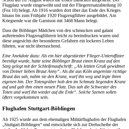
Flugplatz wurde eingeweiht und mit der Fliegerersatzabteilung 10
(Fea 10) belegt. Ab 1916 wurden dort über das Ende des Krieges
hinaus bis zum Frühjahr 1920 Flugzeugführer ausgebildet. Am
Kriegsende war die Garnison mit 3468 Mann belegt.
Dass die Böblinger Mädchen von den schmucken und galant
auftretenden Flugzeugführern leicht zu beeindrucken waren und
diese angesichts der besonderen Gefahren ein lockeres Leben
führten, war nicht überraschend.
Eine Anekdote dazu: Als ein hier abgestürzter Flieger-Unteroffizier
beerdigt wurde, hatte seine Böblinger Braut einen Kranz auf den
Sarg gelegt mit der Schleifenaufschrift: „Als letzten Gruß gewidmet
von Deiner lieben Braut Anny“. Als die aus Köln angereiste richtige
Braut das sah, nahm sie den Kranz, warf ihn weg und legte ihren
eigenen hin. Der Totengräber hob den im Schmutz liegenden Kranz
auf und gab ihm einen neuen Platz. Das sah die Schwester des
Toten und warf ihn wieder auf die Erde“. Solche Szenen sollen
öfters vorgekommen sein.
Flughafen Stuttgart-Böblingen
Ab 1925 wurde aus dem ehemaligen Militärflughafen der Flughafen
„Stuttgart-Böblingen“ und entwickelte sich zur Drehscheibe der