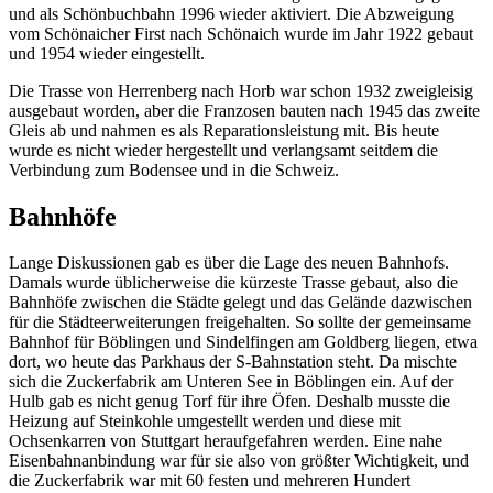
und als Schönbuchbahn 1996 wieder aktiviert. Die Abzweigung
vom Schönaicher First nach Schönaich wurde im Jahr 1922 gebaut
und 1954 wieder eingestellt.
Die Trasse von Herrenberg nach Horb war schon 1932 zweigleisig
ausgebaut worden, aber die Franzosen bauten nach 1945 das zweite
Gleis ab und nahmen es als Reparationsleistung mit. Bis heute
wurde es nicht wieder hergestellt und verlangsamt seitdem die
Verbindung zum Bodensee und in die Schweiz.
Bahnhöfe
Lange Diskussionen gab es über die Lage des neuen Bahnhofs.
Damals wurde üblicherweise die kürzeste Trasse gebaut, also die
Bahnhöfe zwischen die Städte gelegt und das Gelände dazwischen
für die Städteerweiterungen freigehalten. So sollte der gemeinsame
Bahnhof für Böblingen und Sindelfingen am Goldberg liegen, etwa
dort, wo heute das Parkhaus der S-Bahnstation steht. Da mischte
sich die Zuckerfabrik am Unteren See in Böblingen ein. Auf der
Hulb gab es nicht genug Torf für ihre Öfen. Deshalb musste die
Heizung auf Steinkohle umgestellt werden und diese mit
Ochsenkarren von Stuttgart heraufgefahren werden. Eine nahe
Eisenbahnanbindung war für sie also von größter Wichtigkeit, und
die Zuckerfabrik war mit 60 festen und mehreren Hundert