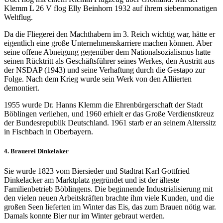
Klemm L 26 V flog Elly Beinhorn 1932 auf ihrem siebenmonatigen
Weltflug.
Da die Fliegerei den Machthabern im 3. Reich wichtig war, hätte er
eigentlich eine große Unternehmenskarriere machen können. Aber
seine offene Abneigung gegenüber dem Nationalsozialismus hatte
seinen Rücktritt als Geschäftsführer seines Werkes, den Austritt aus
der NSDAP (1943) und seine Verhaftung durch die Gestapo zur
Folge. Nach dem Krieg wurde sein Werk von den Alliierten
demontiert.
1955 wurde Dr. Hanns Klemm die Ehrenbürgerschaft der Stadt
Böblingen verliehen, und 1960 erhielt er das Große Verdienstkreuz
der Bundesrepublik Deutschland. 1961 starb er an seinem Alterssitz
in Fischbach in Oberbayern.
4. Brauerei Dinkelaker
Sie wurde 1823 vom Biersieder und Stadtrat Karl Gottfried
Dinkelacker am Marktplatz gegründet und ist der älteste
Familienbetrieb Böblingens. Die beginnende Industrialisierung mit
den vielen neuen Arbeitskräften brachte ihm viele Kunden, und die
großen Seen lieferten im Winter das Eis, das zum Brauen nötig war.
Damals konnte Bier nur im Winter gebraut werden.