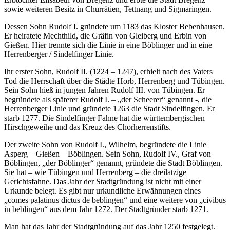
sowie weiteren Besitz in Churrätien, Tettnang und Sigmaringen.
Dessen Sohn Rudolf I. gründete um 1183 das Kloster Bebenhausen.
Er heiratete Mechthild, die Gräfin von Gleiberg und Erbin von
Gießen. Hier trennte sich die Linie in eine Böblinger und in eine
Herrenberger / Sindelfinger Linie.
Ihr erster Sohn, Rudolf II. (1224 – 1247), erhielt nach des Vaters
Tod die Herrschaft über die Städte Horb, Herrenberg und Tübingen.
Sein Sohn hieß in jungen Jahren Rudolf III. von Tübingen. Er
begründete als späterer Rudolf I. – „der Scheerer“ genannt -, die
Herrenberger Linie und gründete 1263 die Stadt Sindelfingen. Er
starb 1277. Die Sindelfinger Fahne hat die württembergischen
Hirschgeweihe und das Kreuz des Chorherrenstifts.
Der zweite Sohn von Rudolf I., Wilhelm, begründete die Linie
Asperg – Gießen – Böblingen. Sein Sohn, Rudolf IV., Graf von
Böblingen, „der Böblinger“ genannt, gründete die Stadt Böblingen.
Sie hat – wie Tübingen und Herrenberg – die dreilatzige
Gerichtsfahne. Das Jahr der Stadtgründung ist nicht mit einer
Urkunde belegt. Es gibt nur urkundliche Erwähnungen eines
„comes palatinus dictus de beblingen“ und eine weitere von „civibus
in beblingen“ aus dem Jahr 1272. Der Stadtgründer starb 1271.
Man hat das Jahr der Stadtgründung auf das Jahr 1250 festgelegt.