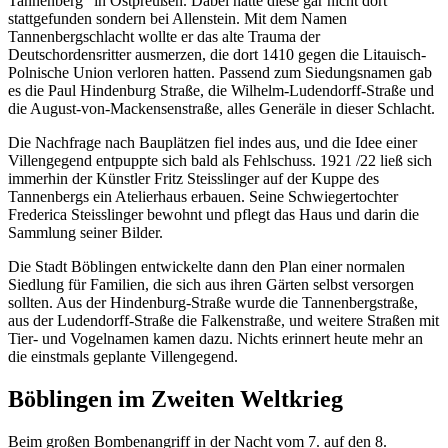
Tannenberg“ in Ostpreußen. Dabei hatte diese gar nicht dort
stattgefunden sondern bei Allenstein. Mit dem Namen
Tannenbergschlacht wollte er das alte Trauma der
Deutschordensritter ausmerzen, die dort 1410 gegen die Litauisch-
Polnische Union verloren hatten. Passend zum Siedungsnamen gab
es die Paul Hindenburg Straße, die Wilhelm-Ludendorff-Straße und
die August-von-Mackensenstraße, alles Generäle in dieser Schlacht.
Die Nachfrage nach Bauplätzen fiel indes aus, und die Idee einer
Villengegend entpuppte sich bald als Fehlschuss. 1921 /22 ließ sich
immerhin der Künstler Fritz Steisslinger auf der Kuppe des
Tannenbergs ein Atelierhaus erbauen. Seine Schwiegertochter
Frederica Steisslinger bewohnt und pflegt das Haus und darin die
Sammlung seiner Bilder.
Die Stadt Böblingen entwickelte dann den Plan einer normalen
Siedlung für Familien, die sich aus ihren Gärten selbst versorgen
sollten. Aus der Hindenburg-Straße wurde die Tannenbergstraße,
aus der Ludendorff-Straße die Falkenstraße, und weitere Straßen mit
Tier- und Vogelnamen kamen dazu. Nichts erinnert heute mehr an
die einstmals geplante Villengegend.
Böblingen im Zweiten Weltkrieg
Beim großen Bombenangriff in der Nacht vom 7. auf den 8.