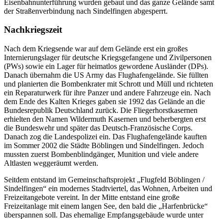
Eisenbahnunterführung wurden gebaut und das ganze Gelände samt
der Straßenverbindung nach Sindelfingen abgesperrt.
Nachkriegszeit
Nach dem Kriegsende war auf dem Gelände erst ein großes
Internierungslager für deutsche Kriegsgefangene und Zivilpersonen
(PWs) sowie ein Lager für heimatlos gewordene Ausländer (DPs).
Danach übernahm die US Army das Flughafengelände. Sie füllten
und planierten die Bombenkrater mit Schrott und Müll und richteten
ein Reparaturwerk für ihre Panzer und andere Fahrzeuge ein. Nach
dem Ende des Kalten Krieges gaben sie 1992 das Gelände an die
Bundesrepublik Deutschland zurück. Die Fliegerhorstkasernen
erhielten den Namen Wildermuth Kasernen und beherbergten erst
die Bundeswehr und später das Deutsch-Französische Corps.
Danach zog die Landespolizei ein. Das Flughafengelände kauften
im Sommer 2002 die Städte Böblingen und Sindelfingen. Jedoch
mussten zuerst Bombenblindgänger, Munition und viele andere
Altlasten weggeräumt werden.
Seitdem entstand im Gemeinschaftsprojekt „Flugfeld Böblingen /
Sindelfingen“ ein modernes Stadtviertel, das Wohnen, Arbeiten und
Freizeitangebote vereint. In der Mitte entstand eine große
Freizeitanlage mit einem langen See, den bald die „Harfenbrücke“
überspannen soll. Das ehemalige Empfangsgebäude wurde unter