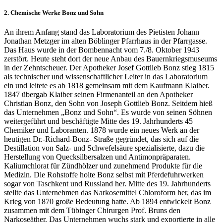
2. Chemische Werke Bonz und Sohn
An ihrem Anfang stand das Laboratorium des Pietisten Johann
Jonathan Metzger im alten Böblinger Pfarrhaus in der Pfarrgasse.
Das Haus wurde in der Bombennacht vom 7./8. Oktober 1943
zerstört. Heute steht dort der neue Anbau des Bauernkriegsmuseums
in der Zehntscheuer. Der Apotheker Josef Gottlieb Bonz stieg 1815
als technischer und wissenschaftlicher Leiter in das Laboratorium
ein und leitete es ab 1818 gemeinsam mit dem Kaufmann Klaiber.
1847 übergab Klaiber seinen Firmenanteil an den Apotheker
Christian Bonz, den Sohn von Joseph Gottlieb Bonz. Seitdem hieß
das Unternehmen „Bonz und Sohn“. Es wurde von seinen Söhnen
weitergeführt und beschäftigte Mitte des 19. Jahrhunderts 45
Chemiker und Laboranten. 1878 wurde ein neues Werk an der
heutigen Dr.-Richard-Bonz- Straße gegründet, das sich auf die
Destillation von Salz- und Schwefelsäure spezialisierte, dazu die
Herstellung von Quecksilbersalzen und Antimonpräparaten.
Kaliumchlorat für Zündhölzer und zunehmend Produkte für die
Medizin. Die Rohstoffe holte Bonz selbst mit Pferdefuhrwerken
sogar von Taschkent und Russland her. Mitte des 19. Jahrhunderts
stellte das Unternehmen das Narkosemittel Chloroform her, das im
Krieg von 1870 große Bedeutung hatte. Ab 1894 entwickelt Bonz
zusammen mit dem Tübinger Chirurgen Prof. Bruns den
Narkoseäther. Das Unternehmen wuchs stark und exportierte in alle