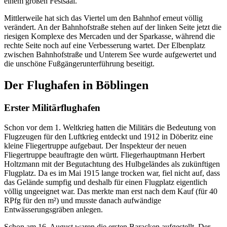
einem großen Festsaal.
Mittlerweile hat sich das Viertel um den Bahnhof erneut völlig
verändert. An der Bahnhofstraße stehen auf der linken Seite jetzt die
riesigen Komplexe des Mercaden und der Sparkasse, während die
rechte Seite noch auf eine Verbesserung wartet. Der Elbenplatz
zwischen Bahnhofstraße und Unterem See wurde aufgewertet und
die unschöne Fußgängerunterführung beseitigt.
Der Flughafen in Böblingen
Erster Militärflughafen
Schon vor dem 1. Weltkrieg hatten die Militärs die Bedeutung von
Flugzeugen für den Luftkrieg entdeckt und 1912 in Döberitz eine
kleine Fliegertruppe aufgebaut. Der Inspekteur der neuen
Fliegertruppe beauftragte den württ. Fliegerhauptmann Herbert
Holtzmann mit der Begutachtung des Hulbgeländes als zukünftigen
Flugplatz. Da es im Mai 1915 lange trocken war, fiel nicht auf, dass
das Gelände sumpfig und deshalb für einen Flugplatz eigentlich
völlig ungeeignet war. Das merkte man erst nach dem Kauf (für 40
RPfg für den m²) und musste danach aufwändige
Entwässerungsgräben anlegen.
Schon am 16. August waren die ersten Baracken aufgestellt. Der