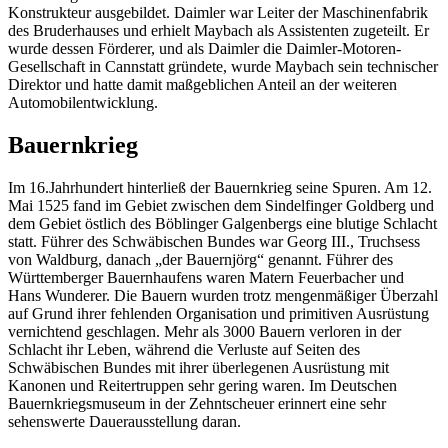
Konstrukteur ausgebildet. Daimler war Leiter der Maschinenfabrik
des Bruderhauses und erhielt Maybach als Assistenten zugeteilt. Er
wurde dessen Förderer, und als Daimler die Daimler-Motoren-
Gesellschaft in Cannstatt gründete, wurde Maybach sein technischer
Direktor und hatte damit maßgeblichen Anteil an der weiteren
Automobilentwicklung.
Bauernkrieg
Im 16.Jahrhundert hinterließ der Bauernkrieg seine Spuren. Am 12.
Mai 1525 fand im Gebiet zwischen dem Sindelfinger Goldberg und
dem Gebiet östlich des Böblinger Galgenbergs eine blutige Schlacht
statt. Führer des Schwäbischen Bundes war Georg III., Truchsess
von Waldburg, danach „der Bauernjörg“ genannt. Führer des
Württemberger Bauernhaufens waren Matern Feuerbacher und
Hans Wunderer. Die Bauern wurden trotz mengenmäßiger Überzahl
auf Grund ihrer fehlenden Organisation und primitiven Ausrüstung
vernichtend geschlagen. Mehr als 3000 Bauern verloren in der
Schlacht ihr Leben, während die Verluste auf Seiten des
Schwäbischen Bundes mit ihrer überlegenen Ausrüstung mit
Kanonen und Reitertruppen sehr gering waren. Im Deutschen
Bauernkriegsmuseum in der Zehntscheuer erinnert eine sehr
sehenswerte Dauerausstellung daran.