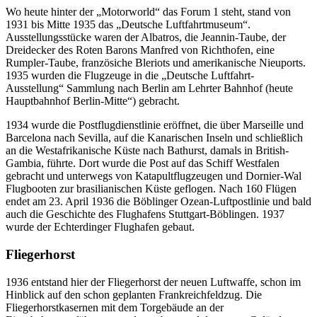
Wo heute hinter der „Motorworld“ das Forum 1 steht, stand von
1931 bis Mitte 1935 das „Deutsche Luftfahrtmuseum“.
Ausstellungsstücke waren der Albatros, die Jeannin-Taube, der
Dreidecker des Roten Barons Manfred von Richthofen, eine
Rumpler-Taube, französiche Bleriots und amerikanische Nieuports.
1935 wurden die Flugzeuge in die „Deutsche Luftfahrt-
Ausstellung“ Sammlung nach Berlin am Lehrter Bahnhof (heute
Hauptbahnhof Berlin-Mitte“) gebracht.
1934 wurde die Postflugdienstlinie eröffnet, die über Marseille und
Barcelona nach Sevilla, auf die Kanarischen Inseln und schließlich
an die Westafrikanische Küste nach Bathurst, damals in British-
Gambia, führte. Dort wurde die Post auf das Schiff Westfalen
gebracht und unterwegs von Katapultflugzeugen und Dornier-Wal
Flugbooten zur brasilianischen Küste geflogen. Nach 160 Flügen
endet am 23. April 1936 die Böblinger Ozean-Luftpostlinie und bald
auch die Geschichte des Flughafens Stuttgart-Böblingen. 1937
wurde der Echterdinger Flughafen gebaut.
Fliegerhorst
1936 entstand hier der Fliegerhorst der neuen Luftwaffe, schon im
Hinblick auf den schon geplanten Frankreichfeldzug. Die
Fliegerhorstkasernen mit dem Torgebäude an der