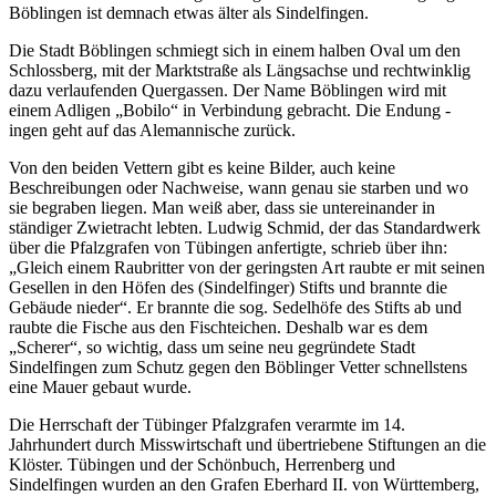
Böblingen ist demnach etwas älter als Sindelfingen.
Die Stadt Böblingen schmiegt sich in einem halben Oval um den
Schlossberg, mit der Marktstraße als Längsachse und rechtwinklig
dazu verlaufenden Quergassen. Der Name Böblingen wird mit
einem Adligen „Bobilo“ in Verbindung gebracht. Die Endung -
ingen geht auf das Alemannische zurück.
Von den beiden Vettern gibt es keine Bilder, auch keine
Beschreibungen oder Nachweise, wann genau sie starben und wo
sie begraben liegen. Man weiß aber, dass sie untereinander in
ständiger Zwietracht lebten. Ludwig Schmid, der das Standardwerk
über die Pfalzgrafen von Tübingen anfertigte, schrieb über ihn:
„Gleich einem Raubritter von der geringsten Art raubte er mit seinen
Gesellen in den Höfen des (Sindelfinger) Stifts und brannte die
Gebäude nieder“. Er brannte die sog. Sedelhöfe des Stifts ab und
raubte die Fische aus den Fischteichen. Deshalb war es dem
„Scherer“, so wichtig, dass um seine neu gegründete Stadt
Sindelfingen zum Schutz gegen den Böblinger Vetter schnellstens
eine Mauer gebaut wurde.
Die Herrschaft der Tübinger Pfalzgrafen verarmte im 14.
Jahrhundert durch Misswirtschaft und übertriebene Stiftungen an die
Klöster. Tübingen und der Schönbuch, Herrenberg und
Sindelfingen wurden an den Grafen Eberhard II. von Württemberg,