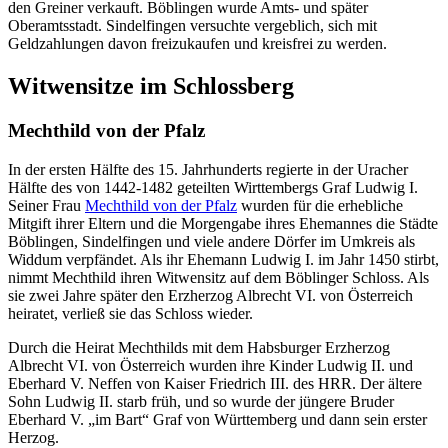
den Greiner verkauft. Böblingen wurde Amts- und später
Oberamtsstadt. Sindelfingen versuchte vergeblich, sich mit
Geldzahlungen davon freizukaufen und kreisfrei zu werden.
Witwensitze im Schlossberg
Mechthild von der Pfalz
In der ersten Hälfte des 15. Jahrhunderts regierte in der Uracher
Hälfte des von 1442-1482 geteilten Wirttembergs Graf Ludwig I.
Seiner Frau
Mechthild von der Pfalz
wurden für die erhebliche
Mitgift ihrer Eltern und die Morgengabe ihres Ehemannes die Städte
Böblingen, Sindelfingen und viele andere Dörfer im Umkreis als
Widdum verpfändet. Als ihr Ehemann Ludwig I. im Jahr 1450 stirbt,
nimmt Mechthild ihren Witwensitz auf dem Böblinger Schloss. Als
sie zwei Jahre später den Erzherzog Albrecht VI. von Österreich
heiratet, verließ sie das Schloss wieder.
Durch die Heirat Mechthilds mit dem Habsburger Erzherzog
Albrecht VI. von Österreich wurden ihre Kinder Ludwig II. und
Eberhard V. Neffen von Kaiser Friedrich III. des HRR. Der ältere
Sohn Ludwig II. starb früh, und so wurde der jüngere Bruder
Eberhard V. „im Bart“ Graf von Württemberg und dann sein erster
Herzog.