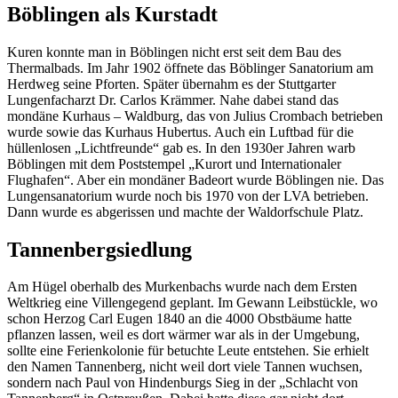
Böblingen als Kurstadt
Kuren konnte man in Böblingen nicht erst seit dem Bau des
Thermalbads. Im Jahr 1902 öffnete das Böblinger Sanatorium am
Herdweg seine Pforten. Später übernahm es der Stuttgarter
Lungenfacharzt Dr. Carlos Krämmer. Nahe dabei stand das
mondäne Kurhaus – Waldburg, das von Julius Crombach betrieben
wurde sowie das Kurhaus Hubertus. Auch ein Luftbad für die
hüllenlosen „Lichtfreunde“ gab es. In den 1930er Jahren warb
Böblingen mit dem Poststempel „Kurort und Internationaler
Flughafen“. Aber ein mondäner Badeort wurde Böblingen nie. Das
Lungensanatorium wurde noch bis 1970 von der LVA betrieben.
Dann wurde es abgerissen und machte der Waldorfschule Platz.
Tannenbergsiedlung
Am Hügel oberhalb des Murkenbachs wurde nach dem Ersten
Weltkrieg eine Villengegend geplant. Im Gewann Leibstückle, wo
schon Herzog Carl Eugen 1840 an die 4000 Obstbäume hatte
pflanzen lassen, weil es dort wärmer war als in der Umgebung,
sollte eine Ferienkolonie für betuchte Leute entstehen. Sie erhielt
den Namen Tannenberg, nicht weil dort viele Tannen wuchsen,
sondern nach Paul von Hindenburgs Sieg in der „Schlacht von