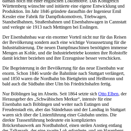
damals noch mit einer englischen Lokomotive. Das Königreich
Württemberg wünschte und initiierte eine eigene Entwicklung und
Produktion. Im Jahr 1846 gründete daraufhin der Ingenieur Emil
Kessler eine Fabrik für Dampflokomotiven, Triebwagen,
Standseilbahnen, Straßenbahnen und Eisenbahnwagen in Cannstatt
und verlegte sie 1913 nach Mettingen bei Esslingen.
Der Eisenbahnbau war ein enormer Vorteil nicht nur für das Reisen
der Bevölkerung sondern auch eine wichtige Voraussetzung für die
Industrialisierung. Die neuen Dampfmaschinen benötigten immense
Mengen an Kohle, und die Industriebetriebe konnten ihre Rohstoffe
damit leichter beziehen und ihre Erzeugnisse besser verschicken.
Die Begeisterung in der Bevölkerung für das neue Eisenbahn war
enorm. Schon 1846 wurde die Bahnlinie nach Stuttgart verlängert,
und 1850 waren die Nordbahn bis Bietigheim und Heilbronn und
bald auch die Südbahn über Ulm bis Friedrichshafen fertig.
Nur Böblingen lag im Abseits. Seit 1864 setzte sich
Otto Elben
, der
Herausgeber des „Schwäbischen Merkur“, intensiv für eine
Eisenbahn nach Böblingen und weiter nach Eutingen und
Freudenstadt ein, aber das Ständehaus und der Landtag in Stuttgart
waren sich über die Linienführung einer Gäubahn uneins. Die
direkte Trassenführung bedeutete ein kompliziertes
Brückenbauwerk am Nordbahnhof, einen steilen Anstieg entlang
des Talkessels, der eine zweite Lok erforderte, und am Hasenberg