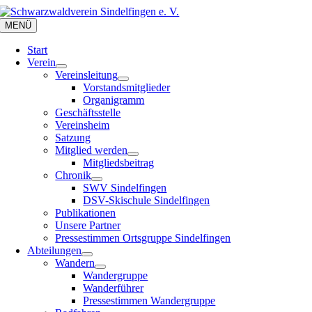
Zum
Inhalt
MENÜ
springen
Start
Verein
Vereinsleitung
Vorstandsmitglieder
Organigramm
Geschäftsstelle
Vereinsheim
Satzung
Mitglied werden
Mitgliedsbeitrag
Chronik
SWV Sindelfingen
DSV-Skischule Sindelfingen
Publikationen
Unsere Partner
Pressestimmen Ortsgruppe Sindelfingen
Abteilungen
Wandern
Wandergruppe
Wanderführer
Pressestimmen Wandergruppe