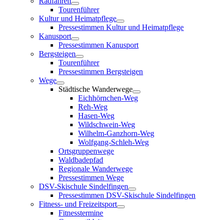
Radfahren
Tourenführer
Kultur und Heimatpflege
Pressestimmen Kultur und Heimatpflege
Kanusport
Pressestimmen Kanusport
Bergsteigen
Tourenführer
Pressestimmen Bergsteigen
Wege
Städtische Wanderwege
Eichhörnchen-Weg
Reh-Weg
Hasen-Weg
Wildschwein-Weg
Wilhelm-Ganzhorn-Weg
Wolfgang-Schleh-Weg
Ortsgruppenwege
Waldbadepfad
Regionale Wanderwege
Pressestimmen Wege
DSV-Skischule Sindelfingen
Pressestimmen DSV-Skischule Sindelfingen
Fitness- und Freizeitsport
Fitnesstermine