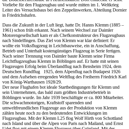
Vorliebe für den Flugzeugbau und wurde mitten im 1. Weltkrieg
Leiter des Versuchsbaus bei den Zeppelinwerken, Abteilung Dornier
in Friedrichshafen.
Dass die Zukunft in der Luft liegt, hatte Dr. Hanns Klemm (1885 –
1961) schon früh erkannt. Nach seinem Wechsel zur Daimler
Motorengesellschaft kam er als Chefkonstrukteur des Flugzeugbaus
nach Sindelfingen. Das Ziel von Klemm war klar definiert: Er
wollte ein Volksflugzeug in Leichtbauweise, ein in Anschaffung,
Betrieb und Unterhalt kostengünstiges Flugzeug in Serie fertigen.
Nach seiner Trennung von Daimler baute Klemm seine Firma
Leichtflugzeugbau Klemm in Böblingen auf. Er hatte mit seinen
Flugzeugen Erfolg beim Überlandflug nach Bensheim 1924, dem
Deutschen Rundflug 1925, dem Alpenflug nach Budapest 1926
und dem Aufsehen erregenden Weltflug des Freiherrn Friedrich Karl
von König-Warthausen 1928/29.
Der neue Flughafen bot ideale Startbedingungen für Klemm und
sein Unternehmen, das bald zum größten Industriebetrieb in
Böblingen wurde. Im Jahr 1939 beschäftigte er ca. 800 Mitarbeiter.
Die schwachmotorigen, Kraftstoff sparenden und
umweltfreundlichen Flugzeuge aus der Produktion von Klemm
zählen heute noch zu den bedeutenden Entwicklungen im
Flugzeugbau. Mit der Klemm L25 flog Wolf Hirth von Schottland
nach Island und über die Alpen von Paris nach Mailand, und Ernst
Udet flog mit einem Klemm Flugzeug über Grönland. Mit der