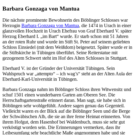
Barbara Gonzaga von Mantua
Die nächste prominente Bewohnerin des Böblinger Schlosses war
Herzogin
Barbara Gonzaga von Mantua
, die 1474 in Urach in einer
glanzvollen Hochzeit in Urach Ehefrau von Graf Eberhard V. später
Herzog Eberhard I. „im Bart“ wurde. Er starb schon mit 51 Jahren
an der roten Ruhr und wurde im Stift St. Peter auf seinem geliebten
Schloss Einsiedel (mit dem Weißdorn) beigesetzt. Später wurde er in
die Stiftskirche in Tübingen überführt. Seine Reiterstatue mit
gezogenem Schwert steht im Hof des Alten Schlosses in Stuttgart.
Eberhard V. ist der Gründer der Universität Tübingen. Sein
Wahlspruch war „attempto“ – ich wag’s“ steht an der Alten Aula der
Eberhard-Karl-Universität in Tübingen.
Barbara Gonzaga nahm im Böblinger Schloss ihren Witwensitz und
schuf 1501 einen wunderbaren Garten am Oberen See. Die
Herrschaftsgartenstraße erinnert daran. Man sagt, sie habe sich in
Böblingen sehr wohlgefühlt. Andere sagen genau das Gegenteil.
Vielleicht waren es der Blick auf die Böblinger Seen und die Berge
der Schwäbischen Alb, die sie an ihre ferne Heimat erinnerten. Von
ihrem Hofgut, dem Hasenhof bei Waldenbuch, muss sie sehr gut
verköstigt worden sein. Die Erinnerungen vermerken, dass ihr
Leibesumfang sehr beachtliche Maße angenommen habe und sie