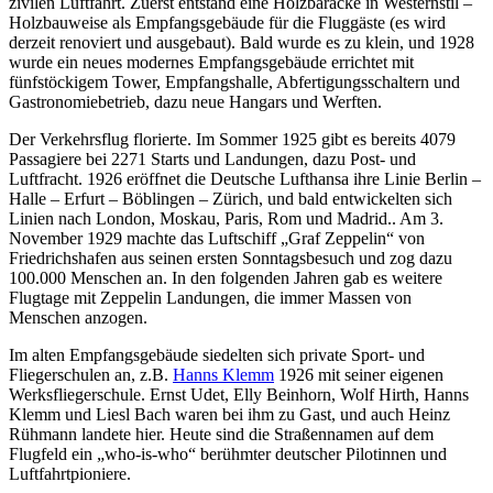
zivilen Luftfahrt. Zuerst entstand eine Holzbaracke in Westernstil –
Holzbauweise als Empfangsgebäude für die Fluggäste (es wird
derzeit renoviert und ausgebaut). Bald wurde es zu klein, und 1928
wurde ein neues modernes Empfangsgebäude errichtet mit
fünfstöckigem Tower, Empfangshalle, Abfertigungsschaltern und
Gastronomiebetrieb, dazu neue Hangars und Werften.
Der Verkehrsflug florierte. Im Sommer 1925 gibt es bereits 4079
Passagiere bei 2271 Starts und Landungen, dazu Post- und
Luftfracht. 1926 eröffnet die Deutsche Lufthansa ihre Linie Berlin –
Halle – Erfurt – Böblingen – Zürich, und bald entwickelten sich
Linien nach London, Moskau, Paris, Rom und Madrid.. Am 3.
November 1929 machte das Luftschiff „Graf Zeppelin“ von
Friedrichshafen aus seinen ersten Sonntagsbesuch und zog dazu
100.000 Menschen an. In den folgenden Jahren gab es weitere
Flugtage mit Zeppelin Landungen, die immer Massen von
Menschen anzogen.
Im alten Empfangsgebäude siedelten sich private Sport- und
Fliegerschulen an, z.B.
Hanns Klemm
1926 mit seiner eigenen
Werksfliegerschule. Ernst Udet, Elly Beinhorn, Wolf Hirth, Hanns
Klemm und Liesl Bach waren bei ihm zu Gast, und auch Heinz
Rühmann landete hier. Heute sind die Straßennamen auf dem
Flugfeld ein „who-is-who“ berühmter deutscher Pilotinnen und
Luftfahrtpioniere.