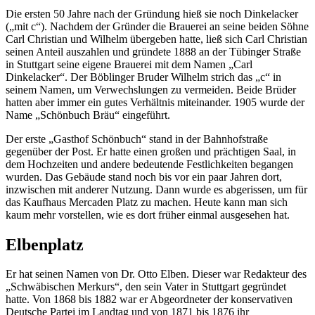
Die ersten 50 Jahre nach der Gründung hieß sie noch Dinkelacker
(„mit c“). Nachdem der Gründer die Brauerei an seine beiden Söhne
Carl Christian und Wilhelm übergeben hatte, ließ sich Carl Christian
seinen Anteil auszahlen und gründete 1888 an der Tübinger Straße
in Stuttgart seine eigene Brauerei mit dem Namen „Carl
Dinkelacker“. Der Böblinger Bruder Wilhelm strich das „c“ in
seinem Namen, um Verwechslungen zu vermeiden. Beide Brüder
hatten aber immer ein gutes Verhältnis miteinander. 1905 wurde der
Name „Schönbuch Bräu“ eingeführt.
Der erste „Gasthof Schönbuch“ stand in der Bahnhofstraße
gegenüber der Post. Er hatte einen großen und prächtigen Saal, in
dem Hochzeiten und andere bedeutende Festlichkeiten begangen
wurden. Das Gebäude stand noch bis vor ein paar Jahren dort,
inzwischen mit anderer Nutzung. Dann wurde es abgerissen, um für
das Kaufhaus Mercaden Platz zu machen. Heute kann man sich
kaum mehr vorstellen, wie es dort früher einmal ausgesehen hat.
Elbenplatz
Er hat seinen Namen von Dr. Otto Elben. Dieser war Redakteur des
„Schwäbischen Merkurs“, den sein Vater in Stuttgart gegründet
hatte. Von 1868 bis 1882 war er Abgeordneter der konservativen
Deutsche Partei im Landtag und von 1871 bis 1876 ihr