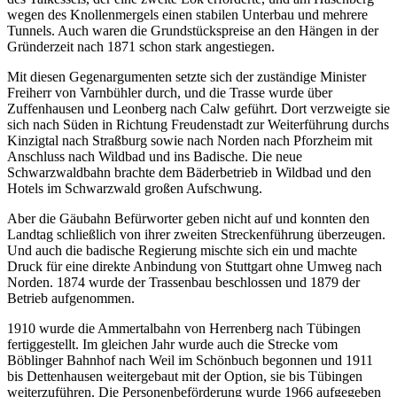
wegen des Knollenmergels einen stabilen Unterbau und mehrere
Tunnels. Auch waren die Grundstückspreise an den Hängen in der
Gründerzeit nach 1871 schon stark angestiegen.
Mit diesen Gegenargumenten setzte sich der zuständige Minister
Freiherr von Varnbühler durch, und die Trasse wurde über
Zuffenhausen und Leonberg nach Calw geführt. Dort verzweigte sie
sich nach Süden in Richtung Freudenstadt zur Weiterführung durchs
Kinzigtal nach Straßburg sowie nach Norden nach Pforzheim mit
Anschluss nach Wildbad und ins Badische. Die neue
Schwarzwaldbahn brachte dem Bäderbetrieb in Wildbad und den
Hotels im Schwarzwald großen Aufschwung.
Aber die Gäubahn Befürworter geben nicht auf und konnten den
Landtag schließlich von ihrer zweiten Streckenführung überzeugen.
Und auch die badische Regierung mischte sich ein und machte
Druck für eine direkte Anbindung von Stuttgart ohne Umweg nach
Norden. 1874 wurde der Trassenbau beschlossen und 1879 der
Betrieb aufgenommen.
1910 wurde die Ammertalbahn von Herrenberg nach Tübingen
fertiggestellt. Im gleichen Jahr wurde auch die Strecke vom
Böblinger Bahnhof nach Weil im Schönbuch begonnen und 1911
bis Dettenhausen weitergebaut mit der Option, sie bis Tübingen
weiterzuführen. Die Personenbeförderung wurde 1966 aufgegeben