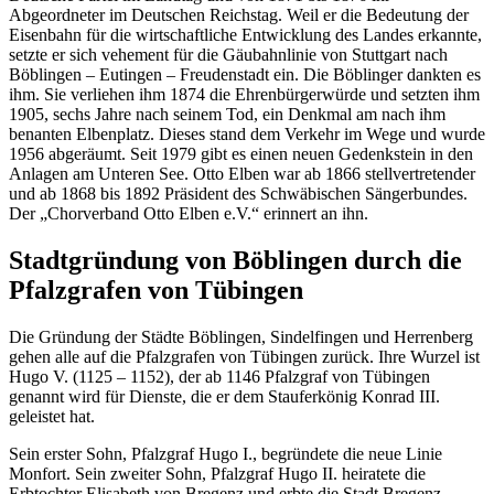
Abgeordneter im Deutschen Reichstag. Weil er die Bedeutung der
Eisenbahn für die wirtschaftliche Entwicklung des Landes erkannte,
setzte er sich vehement für die Gäubahnlinie von Stuttgart nach
Böblingen – Eutingen – Freudenstadt ein. Die Böblinger dankten es
ihm. Sie verliehen ihm 1874 die Ehrenbürgerwürde und setzten ihm
1905, sechs Jahre nach seinem Tod, ein Denkmal am nach ihm
benanten Elbenplatz. Dieses stand dem Verkehr im Wege und wurde
1956 abgeräumt. Seit 1979 gibt es einen neuen Gedenkstein in den
Anlagen am Unteren See. Otto Elben war ab 1866 stellvertretender
und ab 1868 bis 1892 Präsident des Schwäbischen Sängerbundes.
Der „Chorverband Otto Elben e.V.“ erinnert an ihn.
Stadtgründung von Böblingen durch die
Pfalzgrafen von Tübingen
Die Gründung der Städte Böblingen, Sindelfingen und Herrenberg
gehen alle auf die Pfalzgrafen von Tübingen zurück. Ihre Wurzel ist
Hugo V. (1125 – 1152), der ab 1146 Pfalzgraf von Tübingen
genannt wird für Dienste, die er dem Stauferkönig Konrad III.
geleistet hat.
Sein erster Sohn, Pfalzgraf Hugo I., begründete die neue Linie
Monfort. Sein zweiter Sohn, Pfalzgraf Hugo II. heiratete die
Erbtochter Elisabeth von Bregenz und erbte die Stadt Bregenz