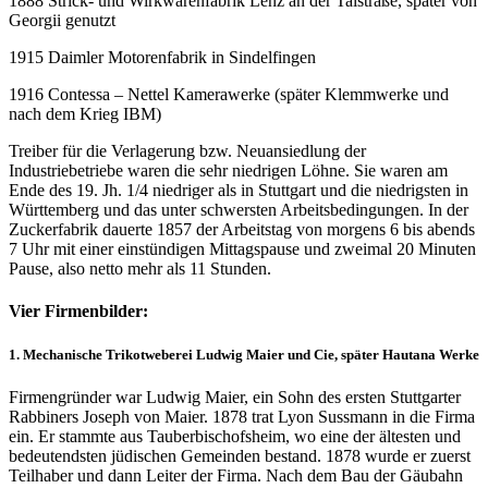
1888 Strick- und Wirkwarenfabrik Lenz an der Talstraße, später von
Georgii genutzt
1915 Daimler Motorenfabrik in Sindelfingen
1916 Contessa – Nettel Kamerawerke (später Klemmwerke und
nach dem Krieg IBM)
Treiber für die Verlagerung bzw. Neuansiedlung der
Industriebetriebe waren die sehr niedrigen Löhne. Sie waren am
Ende des 19. Jh. 1/4 niedriger als in Stuttgart und die niedrigsten in
Württemberg und das unter schwersten Arbeitsbedingungen. In der
Zuckerfabrik dauerte 1857 der Arbeitstag von morgens 6 bis abends
7 Uhr mit einer einstündigen Mittagspause und zweimal 20 Minuten
Pause, also netto mehr als 11 Stunden.
Vier Firmenbilder:
1. Mechanische Trikotweberei Ludwig Maier und Cie, später Hautana Werke
Firmengründer war Ludwig Maier, ein Sohn des ersten Stuttgarter
Rabbiners Joseph von Maier. 1878 trat Lyon Sussmann in die Firma
ein. Er stammte aus Tauberbischofsheim, wo eine der ältesten und
bedeutendsten jüdischen Gemeinden bestand. 1878 wurde er zuerst
Teilhaber und dann Leiter der Firma. Nach dem Bau der Gäubahn