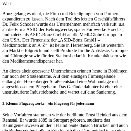
Welt.
Bonz gelang es nicht, die Firma mit Beteiligungen von Partnern
expandieren zu lassen. Nach dem Tod des letzten Geschäftsführers
Dr. Felix Schoder wurde das Unternehmen mehrfach verkauft, u.a.
an die Firma ASID der Behringwerke, später Farbwerke Hoechst,
und zuletzt als ASID-Bonz GmbH an die Medi-Globe Gruppe in
den USA. Der Firmensitz der „ASID-Bonz GmbH –
Medizintechnik an A-Z“, ist heute in Herrenberg. Sie ist weiterhin
am Markt erfolgreich und stellt Produkte für die Anästesie, Urologie
und Chirurgie sowie für den Stationsbedarf in Krankenhäusern wie
den Medikamentendispenser her.
An dieses alteingesessene Unternehmen erinnert heute in Böblingen
nur noch der Straßenname. Auf dem einstigen Firmengelände
entlang der Herrenberger Straße entstand eine Wohnanlage mit
angeschlossenem Pflegeheim. Das Gelände dahinter ist eher eine
unstrukturierte Industriebrache und wartet auf eine Sanierung.
3. Klemm Flugzeugwerke – ein Flugzeug für jedermann
Seine Vorfahren stammten wie der berühmte Ernst Heinkel aus dem
Remstal. Er wurde 1885 in Stuttgart geboren, studierte das
Bauingenieurwesen an der TH und baute danach Brücken und auch
die Bodenseeuferstraße in Friedrichshafen. Dort entdeckte er seine