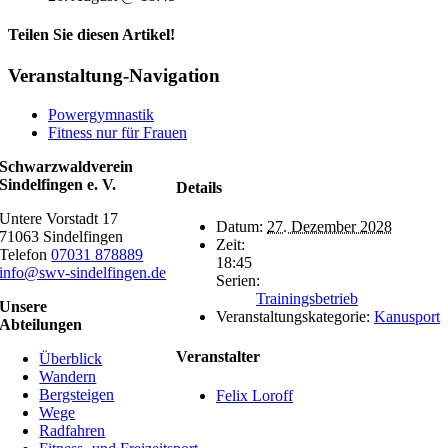
Teilen Sie diesen Artikel!
Facebook
X
Reddit
LinkedIn
WhatsApp
Telegram
Tumblr
Pinterest
Vk
Xing
E-
Veranstaltung-Navigation
Mail
Powergymnastik
Fitness nur für Frauen
Schwarzwaldverein
Sindelfingen e. V.
Details
Untere Vorstadt 17
Datum:
27. Dezember 2028
71063 Sindelfingen
Zeit:
Telefon
07031 878889
18:45
info@swv-sindelfingen.de
Serien:
Trainingsbetrieb
Unsere
Veranstaltungskategorie:
Kanusport
Abteilungen
Veranstalter
Überblick
Wandern
Bergsteigen
Felix Loroff
Wege
Radfahren