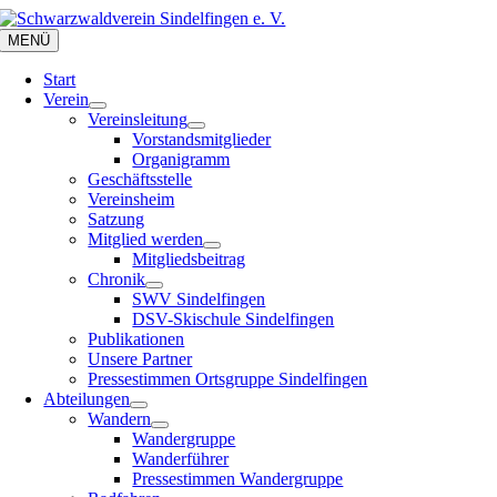
Zum
Inhalt
MENÜ
springen
Start
Verein
Vereinsleitung
Vorstandsmitglieder
Organigramm
Geschäftsstelle
Vereinsheim
Satzung
Mitglied werden
Mitgliedsbeitrag
Chronik
SWV Sindelfingen
DSV-Skischule Sindelfingen
Publikationen
Unsere Partner
Pressestimmen Ortsgruppe Sindelfingen
Abteilungen
Wandern
Wandergruppe
Wanderführer
Pressestimmen Wandergruppe