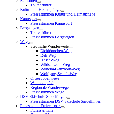
Radfahren
Tourenführer
Kultur und Heimatpflege
Pressestimmen Kultur und Heimatpflege
Kanusport
Pressestimmen Kanusport
Bergsteigen
Tourenführer
Pressestimmen Bergsteigen
Wege
Städtische Wanderwege
Eichhörnchen-Weg
Reh-Weg
Hasen-Weg
Wildschwein-Weg
Wilhelm-Ganzhorn-Weg
Wolfgang-Schleh-Weg
Ortsgruppenwege
Waldbadepfad
Regionale Wanderwege
Pressestimmen Wege
DSV-Skischule Sindelfingen
Pressestimmen DSV-Skischule Sindelfingen
Fitness- und Freizeitsport
Fitnesstermine