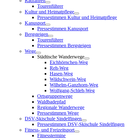
Radfahren
Tourenführer
Kultur und Heimatpflege
Pressestimmen Kultur und Heimatpflege
Kanusport
Pressestimmen Kanusport
Bergsteigen
Tourenführer
Pressestimmen Bergsteigen
Wege
Städtische Wanderwege
Eichhörnchen-Weg
Reh-Weg
Hasen-Weg
Wildschwein-Weg
Wilhelm-Ganzhorn-Weg
Wolfgang-Schleh-Weg
Ortsgruppenwege
Waldbadepfad
Regionale Wanderwege
Pressestimmen Wege
DSV-Skischule Sindelfingen
Pressestimmen DSV-Skischule Sindelfingen
Fitness- und Freizeitsport
Fitnesstermine