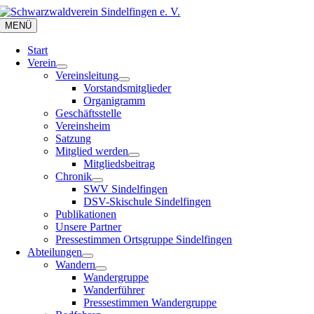
Zum
Inhalt
MENÜ
springen
Start
Verein
Vereinsleitung
Vorstandsmitglieder
Organigramm
Geschäftsstelle
Vereinsheim
Satzung
Mitglied werden
Mitgliedsbeitrag
Chronik
SWV Sindelfingen
DSV-Skischule Sindelfingen
Publikationen
Unsere Partner
Pressestimmen Ortsgruppe Sindelfingen
Abteilungen
Wandern
Wandergruppe
Wanderführer
Pressestimmen Wandergruppe