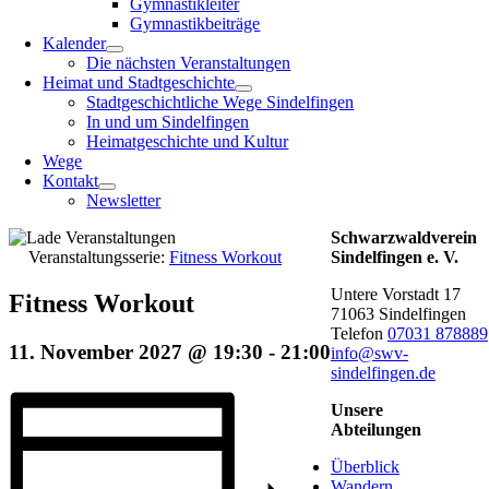
Gymnastikleiter
Gymnastikbeiträge
Kalender
Die nächsten Veranstaltungen
Heimat und Stadtgeschichte
Stadtgeschichtliche Wege Sindelfingen
In und um Sindelfingen
Heimatgeschichte und Kultur
Wege
Kontakt
Newsletter
Schwarzwaldverein
Veranstaltungsserie:
Fitness Workout
Sindelfingen e. V.
Untere Vorstadt 17
Fitness Workout
71063 Sindelfingen
Telefon
07031 878889
11. November 2027 @ 19:30
-
21:00
info@swv-
sindelfingen.de
Unsere
Abteilungen
Überblick
Wandern