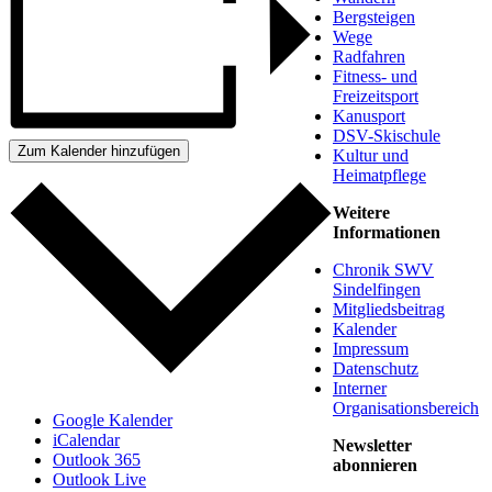
Bergsteigen
Wege
Radfahren
Fitness- und
Freizeitsport
Kanusport
DSV-Skischule
Zum Kalender hinzufügen
Kultur und
Heimatpflege
Weitere
Informationen
Chronik SWV
Sindelfingen
Mitgliedsbeitrag
Kalender
Impressum
Datenschutz
Interner
Organisationsbereich
Google Kalender
iCalendar
Newsletter
Outlook 365
abonnieren
Outlook Live