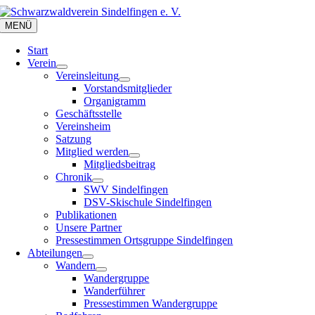
Zum
Inhalt
MENÜ
springen
Start
Verein
Vereinsleitung
Vorstandsmitglieder
Organigramm
Geschäftsstelle
Vereinsheim
Satzung
Mitglied werden
Mitgliedsbeitrag
Chronik
SWV Sindelfingen
DSV-Skischule Sindelfingen
Publikationen
Unsere Partner
Pressestimmen Ortsgruppe Sindelfingen
Abteilungen
Wandern
Wandergruppe
Wanderführer
Pressestimmen Wandergruppe