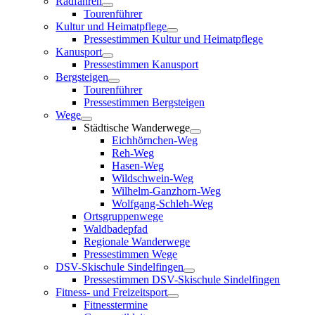
Radfahren
Tourenführer
Kultur und Heimatpflege
Pressestimmen Kultur und Heimatpflege
Kanusport
Pressestimmen Kanusport
Bergsteigen
Tourenführer
Pressestimmen Bergsteigen
Wege
Städtische Wanderwege
Eichhörnchen-Weg
Reh-Weg
Hasen-Weg
Wildschwein-Weg
Wilhelm-Ganzhorn-Weg
Wolfgang-Schleh-Weg
Ortsgruppenwege
Waldbadepfad
Regionale Wanderwege
Pressestimmen Wege
DSV-Skischule Sindelfingen
Pressestimmen DSV-Skischule Sindelfingen
Fitness- und Freizeitsport
Fitnesstermine