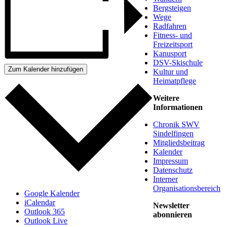
Bergsteigen
Wege
Radfahren
Fitness- und
Freizeitsport
Kanusport
DSV-Skischule
Zum Kalender hinzufügen
Kultur und
Heimatpflege
Weitere
Informationen
Chronik SWV
Sindelfingen
Mitgliedsbeitrag
Kalender
Impressum
Datenschutz
Interner
Organisationsbereich
Google Kalender
iCalendar
Newsletter
Outlook 365
abonnieren
Outlook Live