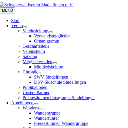
Zum
Inhalt
MENÜ
springen
Start
Verein
Vereinsleitung
Vorstandsmitglieder
Organigramm
Geschäftsstelle
Vereinsheim
Satzung
Mitglied werden
Mitgliedsbeitrag
Chronik
SWV Sindelfingen
DSV-Skischule Sindelfingen
Publikationen
Unsere Partner
Pressestimmen Ortsgruppe Sindelfingen
Abteilungen
Wandern
Wandergruppe
Wanderführer
Pressestimmen Wandergruppe