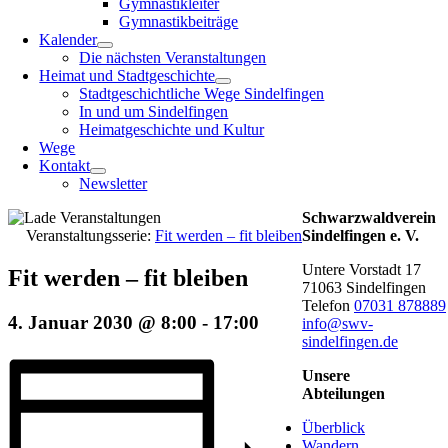
Gymnastikleiter
Gymnastikbeiträge
Kalender
Die nächsten Veranstaltungen
Heimat und Stadtgeschichte
Stadtgeschichtliche Wege Sindelfingen
In und um Sindelfingen
Heimatgeschichte und Kultur
Wege
Kontakt
Newsletter
Schwarzwaldverein
Veranstaltungsserie:
Fit werden – fit bleiben
Sindelfingen e. V.
Untere Vorstadt 17
Fit werden – fit bleiben
71063 Sindelfingen
Telefon
07031 878889
4. Januar 2030 @ 8:00
-
17:00
info@swv-
sindelfingen.de
Unsere
Abteilungen
Überblick
Wandern