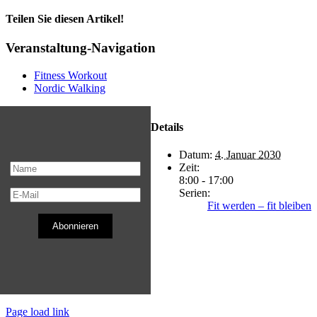
Teilen Sie diesen Artikel!
Facebook
X
Reddit
LinkedIn
WhatsApp
Telegram
Tumblr
Pinterest
Vk
Xing
E-
Veranstaltung-Navigation
Mail
Fitness Workout
Nordic Walking
Details
Datum:
4. Januar 2030
Zeit:
8:00 - 17:00
Serien:
Fit werden – fit bleiben
Abonnieren
Page load link