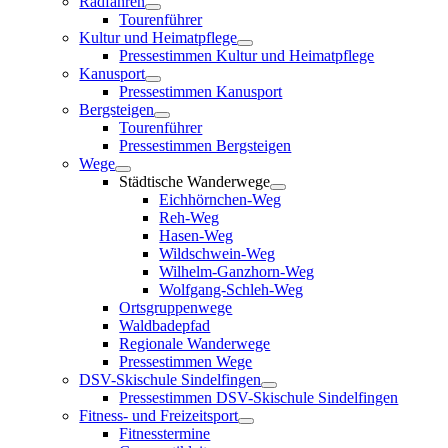
Radfahren
Tourenführer
Kultur und Heimatpflege
Pressestimmen Kultur und Heimatpflege
Kanusport
Pressestimmen Kanusport
Bergsteigen
Tourenführer
Pressestimmen Bergsteigen
Wege
Städtische Wanderwege
Eichhörnchen-Weg
Reh-Weg
Hasen-Weg
Wildschwein-Weg
Wilhelm-Ganzhorn-Weg
Wolfgang-Schleh-Weg
Ortsgruppenwege
Waldbadepfad
Regionale Wanderwege
Pressestimmen Wege
DSV-Skischule Sindelfingen
Pressestimmen DSV-Skischule Sindelfingen
Fitness- und Freizeitsport
Fitnesstermine