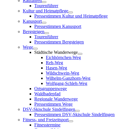
Radfahren
Tourenführer
Kultur und Heimatpflege
Pressestimmen Kultur und Heimatpflege
Kanusport
Pressestimmen Kanusport
Bergsteigen
Tourenführer
Pressestimmen Bergsteigen
Wege
Städtische Wanderwege
Eichhörnchen-Weg
Reh-Weg
Hasen-Weg
Wildschwein-Weg
Wilhelm-Ganzhorn-Weg
Wolfgang-Schleh-Weg
Ortsgruppenwege
Waldbadepfad
Regionale Wanderwege
Pressestimmen Wege
DSV-Skischule Sindelfingen
Pressestimmen DSV-Skischule Sindelfingen
Fitness- und Freizeitsport
Fitnesstermine