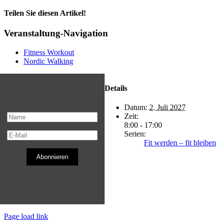
Teilen Sie diesen Artikel!
Facebook
X
Reddit
LinkedIn
WhatsApp
Telegram
Tumblr
Pinterest
Vk
Xing
E-
Veranstaltung-Navigation
Mail
Fitness Workout
Nordic Walking
Details
Datum:
2. Juli 2027
Zeit:
8:00 - 17:00
Serien:
Fit werden – fit bleiben
Abonnieren
Page load link