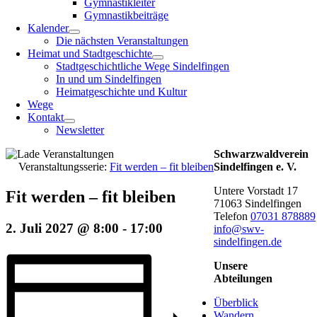
Gymnastikleiter
Gymnastikbeiträge
Kalender
Die nächsten Veranstaltungen
Heimat und Stadtgeschichte
Stadtgeschichtliche Wege Sindelfingen
In und um Sindelfingen
Heimatgeschichte und Kultur
Wege
Kontakt
Newsletter
Schwarzwaldverein
Veranstaltungsserie:
Fit werden – fit bleiben
Sindelfingen e. V.
Untere Vorstadt 17
Fit werden – fit bleiben
71063 Sindelfingen
Telefon
07031 878889
2. Juli 2027 @ 8:00
-
17:00
info@swv-
sindelfingen.de
Unsere
Abteilungen
Überblick
Wandern