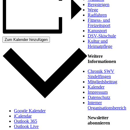
Bergsteigen
Wege
Radfahren
Fitness- und
Freizeitsport
Kanusport
DSV-Skischule
Zum Kalender hinzufügen
Kultur und
Heimatpflege
Weitere
Informationen
Chronik SWV
Sindelfingen
Mitgliedsbeitrag
Kalender
Impressum
Datenschutz
Interner
Organisationsbereich
Google Kalender
iCalendar
Newsletter
Outlook 365
abonnieren
Outlook Live