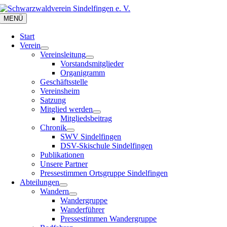
Zum
Inhalt
MENÜ
springen
Start
Verein
Vereinsleitung
Vorstandsmitglieder
Organigramm
Geschäftsstelle
Vereinsheim
Satzung
Mitglied werden
Mitgliedsbeitrag
Chronik
SWV Sindelfingen
DSV-Skischule Sindelfingen
Publikationen
Unsere Partner
Pressestimmen Ortsgruppe Sindelfingen
Abteilungen
Wandern
Wandergruppe
Wanderführer
Pressestimmen Wandergruppe