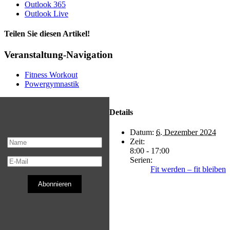
Outlook 365
Outlook Live
Teilen Sie diesen Artikel!
Facebook
X
Reddit
LinkedIn
WhatsApp
Telegram
Tumblr
Pinterest
Vk
Xing
E-
Veranstaltung-Navigation
Mail
Fitness Workout
Powergymnastik
Details
Datum:
6. Dezember 2024
Zeit:
8:00 - 17:00
Serien:
Fit werden – fit bleiben
Abonnieren