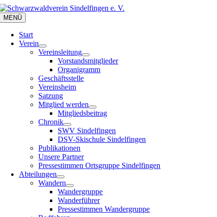
Zum
Inhalt
MENÜ
springen
Start
Verein
Vereinsleitung
Vorstandsmitglieder
Organigramm
Geschäftsstelle
Vereinsheim
Satzung
Mitglied werden
Mitgliedsbeitrag
Chronik
SWV Sindelfingen
DSV-Skischule Sindelfingen
Publikationen
Unsere Partner
Pressestimmen Ortsgruppe Sindelfingen
Abteilungen
Wandern
Wandergruppe
Wanderführer
Pressestimmen Wandergruppe