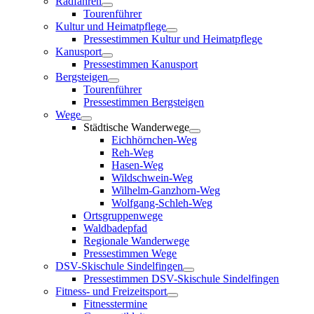
Radfahren
Tourenführer
Kultur und Heimatpflege
Pressestimmen Kultur und Heimatpflege
Kanusport
Pressestimmen Kanusport
Bergsteigen
Tourenführer
Pressestimmen Bergsteigen
Wege
Städtische Wanderwege
Eichhörnchen-Weg
Reh-Weg
Hasen-Weg
Wildschwein-Weg
Wilhelm-Ganzhorn-Weg
Wolfgang-Schleh-Weg
Ortsgruppenwege
Waldbadepfad
Regionale Wanderwege
Pressestimmen Wege
DSV-Skischule Sindelfingen
Pressestimmen DSV-Skischule Sindelfingen
Fitness- und Freizeitsport
Fitnesstermine